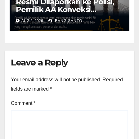
Resmi Dilaporkan ke Polisi,
Pemilik AA Konveksi
Didampingi Tim Advokat
AUG 2, 2026
BANG SANTO
Lentera Netizen Indonesia (L-
NET-ID)
Leave a Reply
Your email address will not be published.
Required
fields are marked
*
Comment
*