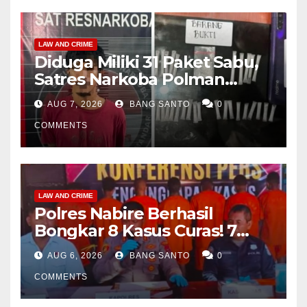
LAW AND CRIME
Diduga Miliki 31 Paket Sabu,
Satres Narkoba Polman
Amankan Pria di Matali
AUG 7, 2026
BANG SANTO
0
COMMENTS
LAW AND CRIME
Polres Nabire Berhasil
Bongkar 8 Kasus Curas! 7
Pelaku Ditangkap, 62 Motor
AUG 6, 2026
BANG SANTO
0
Kembali Diamankan
COMMENTS