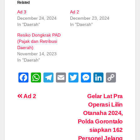
Related
Ad 3
Ad 2
December 24, 2024
December 23, 2024
In "Daerah"
In "Daerah"
Resiko Dongkrak PAD
(Pajak dan Retribusi
Daerah)
November 14, 2023
In "Daerah"
F
W
T
E
T
M
Li
C
a
h
el
m
wi
e
n
o
c
at
e
ail
tt
ss
k
p
Post
Ad 2
Gelar Lat Pra
Operasi Lilin
e
s
gr
er
e
e
y
navigation
Otanaha 2024,
b
A
a
n
dI
Li
Polda Gorontalo
o
p
m
g
n
n
siapkan 162
o
p
er
k
Personel Jelang