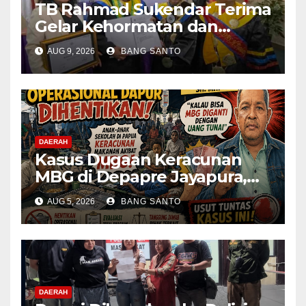
TB Rahmad Sukendar Terima
Gelar Kehormatan dan
Kemban Amanah Sebagai
AUG 9, 2026
BANG SANTO
Dewan Pembina STIJNAS
DAERAH
Kasus Dugaan Keracunan
MBG di Depapre Jayapura,
Aktivis Papua Minta
AUG 5, 2026
BANG SANTO
Operasional Dapur
Dihentikan & Evaluasi
Menyeluruh
DAERAH