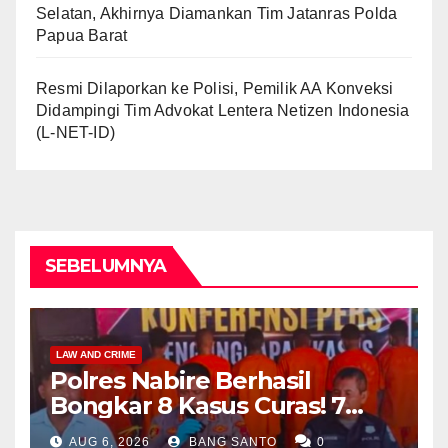
Selatan, Akhirnya Diamankan Tim Jatanras Polda
Papua Barat
Resmi Dilaporkan ke Polisi, Pemilik AA Konveksi
Didampingi Tim Advokat Lentera Netizen Indonesia
(L-NET-ID)
SEBELUMNYA
LAW AND CRIME
Polres Nabire Berhasil
Bongkar 8 Kasus Curas! 7
Pelaku Ditangkap, 62 Motor
AUG 6, 2026
BANG SANTO
0