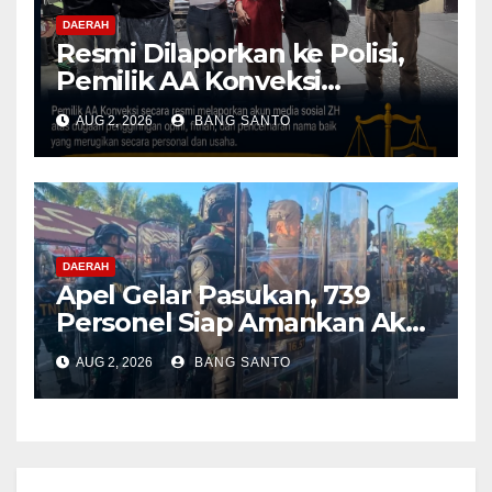
DAERAH
Resmi Dilaporkan ke Polisi,
Pemilik AA Konveksi
Didampingi Tim Advokat
AUG 2, 2026
BANG SANTO
Lentera Netizen Indonesia (L-
NET-ID)
DAERAH
Apel Gelar Pasukan, 739
Personel Siap Amankan Aksi
Damai KNPB di Kantor MRP
AUG 2, 2026
BANG SANTO
Papua Tengah