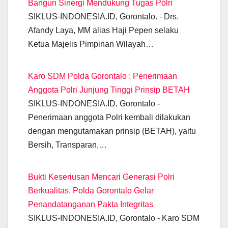
Bangun Sinergi Mendukung Tugas Polri
o
p
m
g
n
n
SIKLUS-INDONESIA.ID, Gorontalo. - Drs.
o
p
er
k
Afandy Laya, MM alias Haji Pepen selaku
k
Ketua Majelis Pimpinan Wilayah…
Karo SDM Polda Gorontalo : Penerimaan
Anggota Polri Junjung Tinggi Prinsip BETAH
SIKLUS-INDONESIA.ID, Gorontalo -
Penerimaan anggota Polri kembali dilakukan
dengan mengutamakan prinsip (BETAH), yaitu
Bersih, Transparan,…
Bukti Keseriusan Mencari Generasi Polri
Berkualitas, Polda Gorontalo Gelar
Penandatanganan Pakta Integritas
SIKLUS-INDONESIA.ID, Gorontalo - Karo SDM