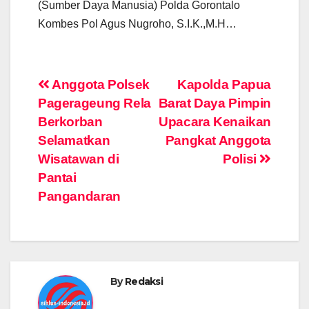
(Sumber Daya Manusia) Polda Gorontalo
Kombes Pol Agus Nugroho, S.I.K.,M.H…
Post
Anggota Polsek
Kapolda Papua
Pagerageung Rela
Barat Daya Pimpin
navigation
Berkorban
Upacara Kenaikan
Selamatkan
Pangkat Anggota
Wisatawan di
Polisi
Pantai
Pangandaran
By
Redaksi