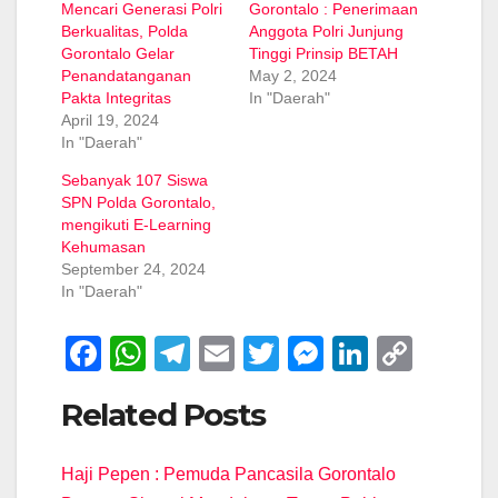
Mencari Generasi Polri
Gorontalo : Penerimaan
Berkualitas, Polda
Anggota Polri Junjung
Gorontalo Gelar
Tinggi Prinsip BETAH
Penandatanganan
May 2, 2024
Pakta Integritas
In "Daerah"
April 19, 2024
In "Daerah"
Sebanyak 107 Siswa
SPN Polda Gorontalo,
mengikuti E-Learning
Kehumasan
September 24, 2024
In "Daerah"
F
W
T
E
T
M
Li
C
a
h
el
m
wi
e
n
o
Related Posts
c
at
e
ail
tt
ss
k
p
e
s
gr
er
e
e
y
Haji Pepen : Pemuda Pancasila Gorontalo
b
A
a
n
dI
Li