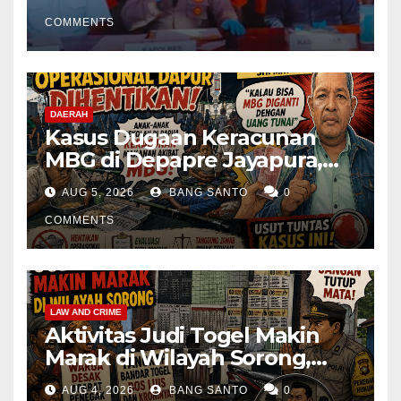
Kembali Diamankan
COMMENTS
DAERAH
Kasus Dugaan Keracunan
MBG di Depapre Jayapura,
Aktivis Papua Minta
AUG 5, 2026
BANG SANTO
0
Operasional Dapur
Dihentikan & Evaluasi
COMMENTS
Menyeluruh
LAW AND CRIME
Aktivitas Judi Togel Makin
Marak di Wilayah Sorong,
Warga Desak Aparat Segera
AUG 4, 2026
BANG SANTO
0