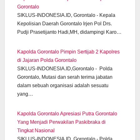
b
A
a
n
dI
Li
Gorontalo
o
p
m
g
n
n
SIKLUS-INDONESIA.ID, Gorontalo - Kepala
o
p
er
k
Kepolisian Daerah Gorontalo Irjen Pol Drs.
k
Pudji Prasetijanto Hadi,MH, didampingi Karo…
Kapolda Gorontalo Pimpin Sertijab 2 Kapolres
di Jajaran Polda Gorontalo
SIKLUS-INDONESIA.ID,Gorontalo - Polda
Gorontalo, Mutasi dan serah terima jabatan
dalam sebuah organisasi adalah sesuatu
yang…
Kapolda Gorontalo Apresiasi Putra Gorontalo
Yang Menjadi Perwakilan Paskibraka di
Tingkat Nasional
SIKLUS-INDONESIA.ID, Gorontalo - Polda