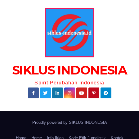
SIKLUS INDONESIA
Spirit Perubahan Indonesia
Proudly powered by
SIKLUS INDONESIA
Home
Home
Info Iklan
Kode Etik Jurnalistik
Kontak