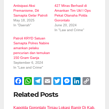
Antisipasi Aksi
427 Miras Berhasil di
Premanisme, Dit
Amankan Tim Ukl I Ops
Samapta Gelar Patroli
Pekat Otanaha Polda
May 18, 2025
Gorontalo
In "Daerah"
June 20, 2024
In "Law and Crime"
Patroli KRYD Satuan
Samapta Polres Nabire
amankan pelaku
pencurian dan temukan
150 Gram Ganja
September 6, 2024
In "Law and Crime"
F
W
T
E
T
M
Li
C
a
h
el
m
wi
e
n
o
Related Posts
c
at
e
ail
tt
ss
k
p
e
s
gr
er
e
e
y
Kapolda Gorontalo Tinjau Lokasi Banjir Di Kab.