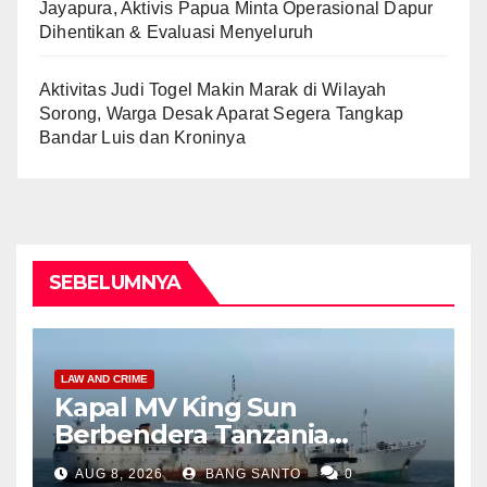
Jayapura, Aktivis Papua Minta Operasional Dapur
Dihentikan & Evaluasi Menyeluruh
Aktivitas Judi Togel Makin Marak di Wilayah
Sorong, Warga Desak Aparat Segera Tangkap
Bandar Luis dan Kroninya
SEBELUMNYA
LAW AND CRIME
Kapal MV King Sun
Berbendera Tanzania
Diamankan Tim Gabungan,
AUG 8, 2026
BANG SANTO
0