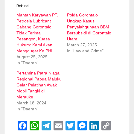
Related
Mantan Karyawan PT.
Polda Gorontalo
Petrosia Lubricant
Ungkap Kasus
Cabang Gorontalo
Penyalahgunaan BBM
Tidak Terima
Bersubsidi di Gorontalo
Pesangon, Kuasa
Utara
Hukum: Kami Akan
March 27, 2025
Menggugat Ke PHI
In "Law and Crime"
August 25, 2025
In "Daerah"
Pertamina Patra Niaga
Regional Papua Maluku
Gelar Pelatihan Awak
Mobil Tangki di
Merauke
March 18, 2024
In "Daerah"
F
W
T
E
T
M
Li
C