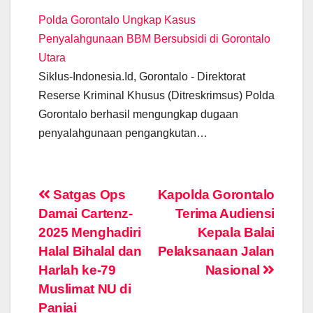
Polda Gorontalo Ungkap Kasus
Penyalahgunaan BBM Bersubsidi di Gorontalo
Utara
Siklus-Indonesia.Id, Gorontalo - Direktorat
Reserse Kriminal Khusus (Ditreskrimsus) Polda
Gorontalo berhasil mengungkap dugaan
penyalahgunaan pengangkutan…
Post
Satgas Ops
Kapolda Gorontalo
Damai Cartenz-
Terima Audiensi
navigation
2025 Menghadiri
Kepala Balai
Halal Bihalal dan
Pelaksanaan Jalan
Harlah ke-79
Nasional
Muslimat NU di
Paniai