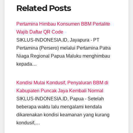
a
h
el
m
wi
e
n
o
Related Posts
c
at
e
ail
tt
ss
k
p
e
s
gr
er
e
e
y
Pertamina Himbau Konsumen BBM Pertalite
b
A
a
n
dI
Li
Wajib Daftar QR Code
o
p
m
g
n
n
SIKLUS-INDONESIA.ID, Jayapura - PT
o
p
er
k
Pertamina (Persero) melalui Pertamina Patra
k
Niaga Regional Papua Maluku menghimbau
kepada…
Kondisi Mulai Kondusif, Penyaluran BBM di
Kabupaten Puncak Jaya Kembali Normal
SIKLUS-INDONESIA.ID, Papua - Setelah
beberapa waktu lalu mengalami kendala
dikarenakan kondisi keamanan yang kurang
kondusif,…