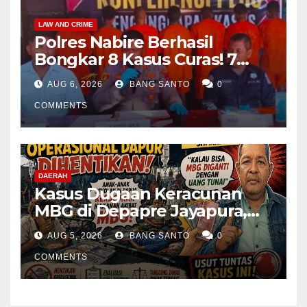
LAW AND CRIME
Polres Nabire Berhasil
Bongkar 8 Kasus Curas! 7
Pelaku Ditangkap, 62 Motor
AUG 6, 2026
BANG SANTO
0
Kembali Diamankan
COMMENTS
DAERAH
Kasus Dugaan Keracunan
MBG di Depapre Jayapura,
Aktivis Papua Minta
AUG 5, 2026
BANG SANTO
0
Operasional Dapur
Dihentikan & Evaluasi
COMMENTS
Menyeluruh