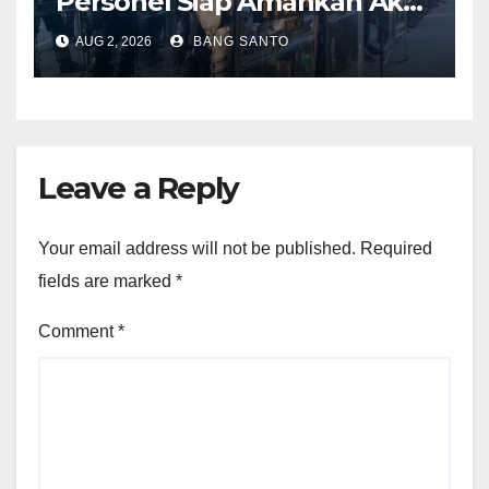
Personel Siap Amankan Aksi
Damai KNPB di Kantor MRP
AUG 2, 2026
BANG SANTO
Papua Tengah
Leave a Reply
Your email address will not be published.
Required
fields are marked
*
Comment
*