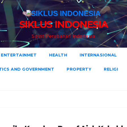
SIKLUS INDONESIA
Spirit Perubahan Indonesia
ENTERTAINMET
HEALTH
INTERNASIONAL
TICS AND GOVERNMENT
PROPERTY
RELIGI