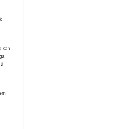
u
k
dikan
gga
ti
demi