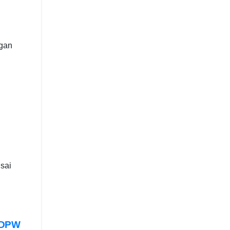
ngan
sai
 DPW