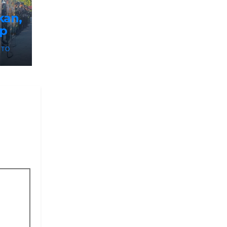
kan,
ap
NTO
pua