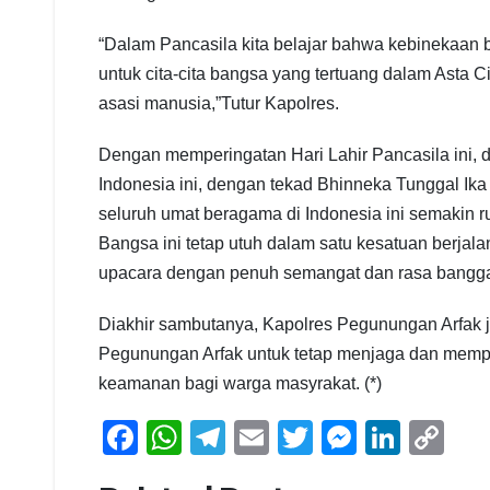
“Dalam Pancasila kita belajar bahwa kebinekaan 
untuk cita-cita bangsa yang tertuang dalam Asta 
asasi manusia,”Tutur Kapolres.
Dengan memperingatan Hari Lahir Pancasila ini
Indonesia ini, dengan tekad Bhinneka Tunggal Ik
seluruh umat beragama di Indonesia ini semakin r
Bangsa ini tetap utuh dalam satu kesatuan berjal
upacara dengan penuh semangat dan rasa bangg
Diakhir sambutanya, Kapolres Pegunungan Arfak 
Pegunungan Arfak untuk tetap menjaga dan memper
keamanan bagi warga masyrakat. (*)
F
W
T
E
T
M
Li
C
a
h
el
m
wi
e
n
o