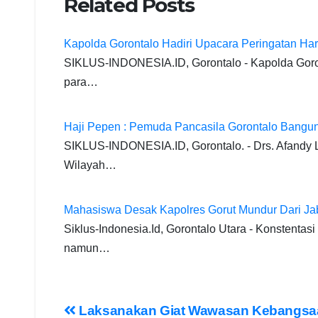
Related Posts
c
at
e
ail
tt
ss
k
p
e
s
gr
er
e
e
y
Kapolda Gorontalo Hadiri Upacara Peringatan Hari
b
A
a
n
dI
Li
SIKLUS-INDONESIA.ID, Gorontalo - Kapolda Goront
o
p
m
g
n
n
para…
o
p
er
k
k
Haji Pepen : Pemuda Pancasila Gorontalo Bangun
SIKLUS-INDONESIA.ID, Gorontalo. - Drs. Afandy L
Wilayah…
Mahasiswa Desak Kapolres Gorut Mundur Dari Ja
Siklus-Indonesia.Id, Gorontalo Utara - Konstenta
namun…
Post
Laksanakan Giat Wawasan Kebangsa