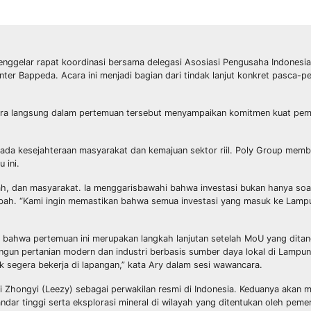
enggelar rapat koordinasi bersama delegasi Asosiasi Pengusaha Indonesia
r Bappeda. Acara ini menjadi bagian dari tindak lanjut konkret pasca-
cara langsung dalam pertemuan tersebut menyampaikan komitmen kuat peme
ada kesejahteraan masyarakat dan kemajuan sektor riil. Poly Group memb
 ini.
ah, dan masyarakat. Ia menggarisbawahi bahwa investasi bukan hanya soal
tambah. “Kami ingin memastikan bahwa semua investasi yang masuk ke Lamp
 bahwa pertemuan ini merupakan langkah lanjutan setelah MoU yang ditan
un pertanian modern dan industri berbasis sumber daya lokal di Lampung
k segera bekerja di lapangan,” kata Ary dalam sesi wawancara.
i Zhongyi (Leezy) sebagai perwakilan resmi di Indonesia. Keduanya akan 
ar tinggi serta eksplorasi mineral di wilayah yang ditentukan oleh pemer