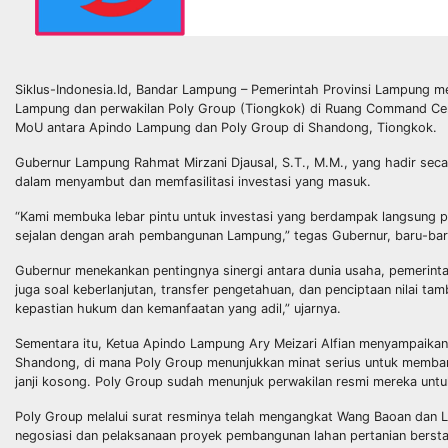
Siklus-Indonesia.Id, Bandar Lampung – Pemerintah Provinsi Lampung m
Lampung dan perwakilan Poly Group (Tiongkok) di Ruang Command Cente
MoU antara Apindo Lampung dan Poly Group di Shandong, Tiongkok.
Gubernur Lampung Rahmat Mirzani Djausal, S.T., M.M., yang hadir se
dalam menyambut dan memfasilitasi investasi yang masuk.
“Kami membuka lebar pintu untuk investasi yang berdampak langsung p
sejalan dengan arah pembangunan Lampung,” tegas Gubernur, baru-baru
Gubernur menekankan pentingnya sinergi antara dunia usaha, pemerint
juga soal keberlanjutan, transfer pengetahuan, dan penciptaan nilai 
kepastian hukum dan kemanfaatan yang adil,” ujarnya.
Sementara itu, Ketua Apindo Lampung Ary Meizari Alfian menyampaikan
Shandong, di mana Poly Group menunjukkan minat serius untuk membang
janji kosong. Poly Group sudah menunjuk perwakilan resmi mereka untu
Poly Group melalui surat resminya telah mengangkat Wang Baoan dan L
negosiasi dan pelaksanaan proyek pembangunan lahan pertanian berstand