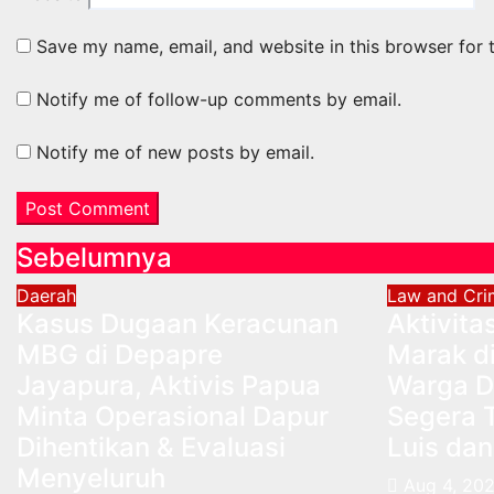
Save my name, email, and website in this browser for 
Notify me of follow-up comments by email.
Notify me of new posts by email.
Sebelumnya
Daerah
Law and Cri
Kasus Dugaan Keracunan
Aktivita
MBG di Depapre
Marak di
Jayapura, Aktivis Papua
Warga D
Minta Operasional Dapur
Segera 
Dihentikan & Evaluasi
Luis dan
Menyeluruh
Aug 4, 20