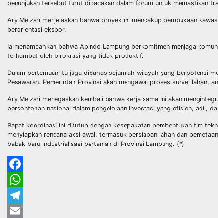
penunjukan tersebut turut dibacakan dalam forum untuk memastikan tra
Ary Meizari menjelaskan bahwa proyek ini mencakup pembukaan kawasan 
berorientasi ekspor.
Ia menambahkan bahwa Apindo Lampung berkomitmen menjaga komunikasi 
terhambat oleh birokrasi yang tidak produktif.
Dalam pertemuan itu juga dibahas sejumlah wilayah yang berpotensi m
Pesawaran. Pemerintah Provinsi akan mengawal proses survei lahan, ana
Ary Meizari menegaskan kembali bahwa kerja sama ini akan mengintegr
percontohan nasional dalam pengelolaan investasi yang efisien, adil, 
Rapat koordinasi ini ditutup dengan kesepakatan pembentukan tim tekn
menyiapkan rencana aksi awal, termasuk persiapan lahan dan pemetaa
babak baru industrialisasi pertanian di Provinsi Lampung. (*)
Facebook
WhatsApp
Telegram