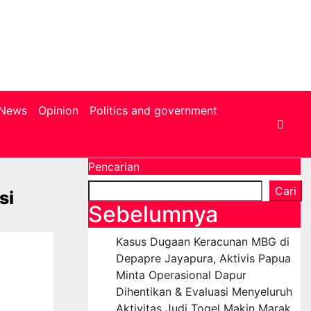
News
Opinion
Politics and government
Pencarian
Cari
si
Sebelumnya
Kasus Dugaan Keracunan MBG di
Depapre Jayapura, Aktivis Papua
Minta Operasional Dapur
Dihentikan & Evaluasi Menyeluruh
Aktivitas Judi Togel Makin Marak