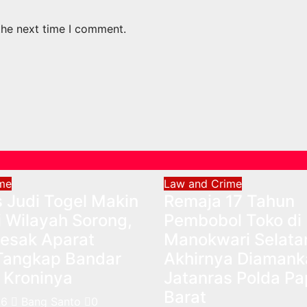
the next time I comment.
me
Law and Crime
s Judi Togel Makin
Remaja 17 Tahun
 Wilayah Sorong,
Pembobol Toko di
esak Aparat
Manokwari Selata
Tangkap Bandar
Akhirnya Diamank
 Kroninya
Jatanras Polda P
Barat
26
Bang Santo
0