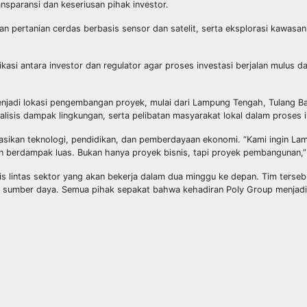
nsparansi dan keseriusan pihak investor.
pertanian cerdas berbasis sensor dan satelit, serta eksplorasi kawasan 
antara investor dan regulator agar proses investasi berjalan mulus da
enjadi lokasi pengembangan proyek, mulai dari Lampung Tengah, Tulang B
lisis dampak lingkungan, serta pelibatan masyarakat lokal dalam proses 
asikan teknologi, pendidikan, dan pemberdayaan ekonomi. “Kami ingin Lam
dan berdampak luas. Bukan hanya proyek bisnis, tapi proyek pembangunan,”
is lintas sektor yang akan bekerja dalam dua minggu ke depan. Tim terseb
n sumber daya. Semua pihak sepakat bahwa kehadiran Poly Group menjadi 