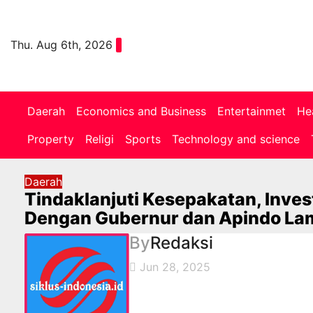
Skip
to
content
Thu. Aug 6th, 2026
Daerah
Economics and Business
Entertainmet
He
Property
Religi
Sports
Technology and science
Daerah
Tindaklanjuti Kesepakatan, Inve
Dengan Gubernur dan Apindo L
By
Redaksi
Jun 28, 2025