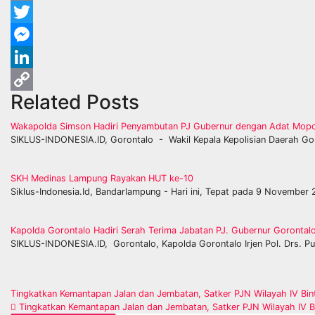
Email
Twitter
Messenger
LinkedIn
Related Posts
Copy
Link
Wakapolda Simson Hadiri Penyambutan PJ Gubernur dengan Adat Mopot
SIKLUS-INDONESIA.ID, Gorontalo - Wakil Kepala Kepolisian Daerah Goro
SKH Medinas Lampung Rayakan HUT ke-10
Siklus-Indonesia.Id, Bandarlampung - Hari ini, Tepat pada 9 November
Kapolda Gorontalo Hadiri Serah Terima Jabatan PJ. Gubernur Gorontal
SIKLUS-INDONESIA.ID, Gorontalo, Kapolda Gorontalo Irjen Pol. Drs. Pud
Post
Tingkatkan Kemantapan Jalan dan Jembatan, Satker PJN Wilayah IV Bin
Tingkatkan Kemantapan Jalan dan Jembatan, Satker PJN Wilayah IV B