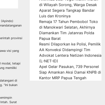
di Wilayah Sorong, Warga Desak
Aparat Segera Tangkap Bandar
Luis dan Kroninya
 (Apindo)
Remaja 17 Tahun Pembobol Toko
penandatanganan
di Manokwari Selatan, Akhirnya
Diamankan Tim Jatanras Polda
Papua Barat
rintah provinsi
Resmi Dilaporkan ke Polisi, Pemilik
AA Konveksi Didampingi Tim
awa visi yang
Advokat Lentera Netizen Indonesia
(L-NET-ID)
 modal, tetapi
Apel Gelar Pasukan, 739 Personel
ung memiliki
Siap Amankan Aksi Damai KNPB di
Kantor MRP Papua Tengah
datangani di
. “Ini bukan
memimpin
intah. Surat