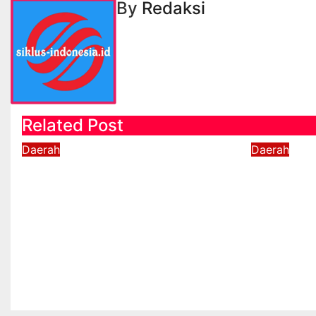
navigation
By
Redaksi
Related Post
Daerah
Daerah
Kasus Dugaan Keracunan
Resmi D
MBG di Depapre
Polisi, 
Jayapura, Aktivis Papua
Konveks
Minta Operasional Dapur
Advokat
Dihentikan & Evaluasi
Indones
Menyeluruh
Aug 2, 2
Aug 5, 2026
Bang Santo