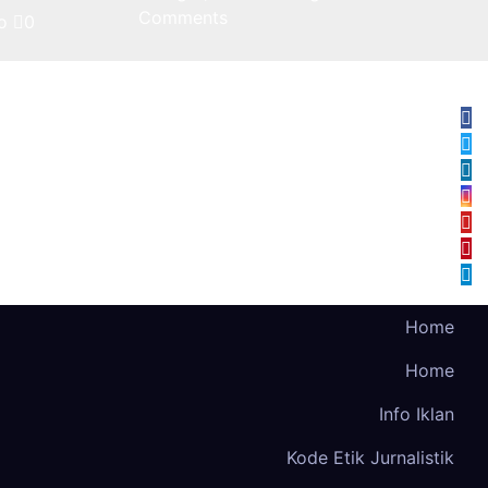
Comments
o
0
Home
Home
Info Iklan
Kode Etik Jurnalistik