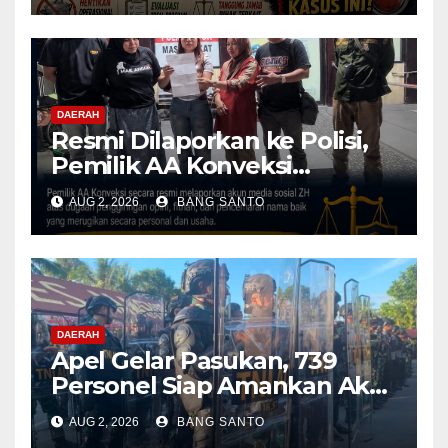
Dihentikan & Evaluasi
Menyeluruh
DAERAH
Resmi Dilaporkan ke Polisi,
Pemilik AA Konveksi
Didampingi Tim Advokat
AUG 2, 2026
BANG SANTO
Lentera Netizen Indonesia (L-
NET-ID)
DAERAH
Apel Gelar Pasukan, 739
Personel Siap Amankan Aksi
Damai KNPB di Kantor MRP
AUG 2, 2026
BANG SANTO
Papua Tengah