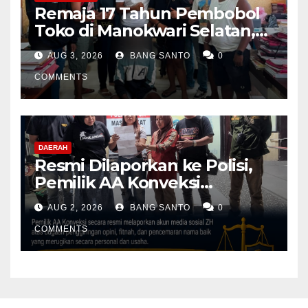
Remaja 17 Tahun Pembobol
Toko di Manokwari Selatan,
Akhirnya Diamankan Tim
AUG 3, 2026
BANG SANTO
0
Jatanras Polda Papua Barat
COMMENTS
DAERAH
Resmi Dilaporkan ke Polisi,
Pemilik AA Konveksi
Didampingi Tim Advokat
AUG 2, 2026
BANG SANTO
0
Lentera Netizen Indonesia (L-
NET-ID)
COMMENTS