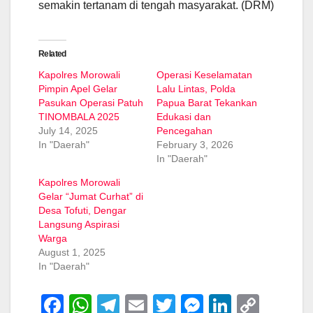
semakin tertanam di tengah masyarakat. (DRM)
Related
Kapolres Morowali
Operasi Keselamatan
Pimpin Apel Gelar
Lalu Lintas, Polda
Pasukan Operasi Patuh
Papua Barat Tekankan
TINOMBALA 2025
Edukasi dan
July 14, 2025
Pencegahan
In "Daerah"
February 3, 2026
In "Daerah"
Kapolres Morowali
Gelar “Jumat Curhat” di
Desa Tofuti, Dengar
Langsung Aspirasi
Warga
August 1, 2025
In "Daerah"
F
W
T
E
T
M
Li
C