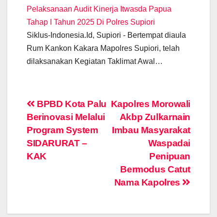
Pelaksanaan Audit Kinerja Itwasda Papua
Tahap I Tahun 2025 Di Polres Supiori
Siklus-Indonesia.Id, Supiori - Bertempat diaula
Rum Kankon Kakara Mapolres Supiori, telah
dilaksanakan Kegiatan Taklimat Awal…
Post
BPBD Kota Palu
Kapolres Morowali
Berinovasi Melalui
Akbp Zulkarnain
navigation
Program System
Imbau Masyarakat
SIDARURAT –
Waspadai
KAK
Penipuan
Bermodus Catut
Nama Kapolres