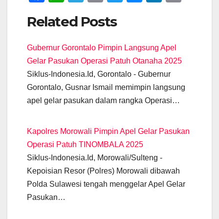
a
h
el
m
wi
e
n
o
Related Posts
c
at
e
ail
tt
ss
k
p
e
s
gr
er
e
e
y
Gubernur Gorontalo Pimpin Langsung Apel
b
A
a
n
dI
Li
Gelar Pasukan Operasi Patuh Otanaha 2025
o
p
m
g
n
n
Siklus-Indonesia.Id, Gorontalo - Gubernur
o
p
er
k
Gorontalo, Gusnar Ismail memimpin langsung
k
apel gelar pasukan dalam rangka Operasi…
Kapolres Morowali Pimpin Apel Gelar Pasukan
Operasi Patuh TINOMBALA 2025
Siklus-Indonesia.Id, Morowali/Sulteng -
Kepoisian Resor (Polres) Morowali dibawah
Polda Sulawesi tengah menggelar Apel Gelar
Pasukan…