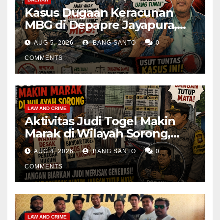
Kasus Dugaan Keracunan
MBG di Depapre Jayapura,
Aktivis Papua Minta
AUG 5, 2026
BANG SANTO
0
Operasional Dapur
Dihentikan & Evaluasi
COMMENTS
Menyeluruh
LAW AND CRIME
Aktivitas Judi Togel Makin
Marak di Wilayah Sorong,
Warga Desak Aparat Segera
AUG 4, 2026
BANG SANTO
0
Tangkap Bandar Luis dan
Kroninya
COMMENTS
LAW AND CRIME