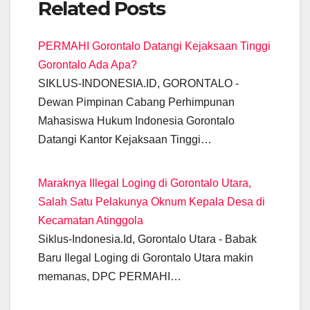
Related Posts
c
at
e
ail
tt
ss
k
p
e
s
gr
er
e
e
y
PERMAHI Gorontalo Datangi Kejaksaan Tinggi
b
A
a
n
dI
Li
Gorontalo Ada Apa?
o
p
m
g
n
n
SIKLUS-INDONESIA.ID, GORONTALO -
o
p
er
k
Dewan Pimpinan Cabang Perhimpunan
k
Mahasiswa Hukum Indonesia Gorontalo
Datangi Kantor Kejaksaan Tinggi…
Maraknya IIlegal Loging di Gorontalo Utara,
Salah Satu Pelakunya Oknum Kepala Desa di
Kecamatan Atinggola
Siklus-Indonesia.Id, Gorontalo Utara - Babak
Baru Ilegal Loging di Gorontalo Utara makin
memanas, DPC PERMAHI…