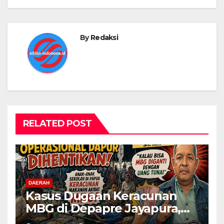
By
Redaksi
RELATED POST
DAERAH
Kasus Dugaan Keracunan
MBG di Depapre Jayapura,
Aktivis Papua Minta