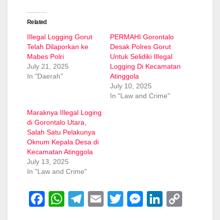
Related
IIlegal Logging Gorut
PERMAHI Gorontalo
Telah Dilaporkan ke
Desak Polres Gorut
Mabes Polri
Untuk Selidiki IlIegal
July 21, 2025
Logging Di Kecamatan
In "Daerah"
Atinggola
July 10, 2025
In "Law and Crime"
Maraknya IIlegal Loging
di Gorontalo Utara,
Salah Satu Pelakunya
Oknum Kepala Desa di
Kecamatan Atinggola
July 13, 2025
In "Law and Crime"
F
W
T
E
T
M
Li
C
a
h
el
m
wi
e
n
o