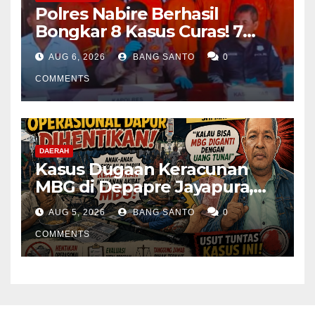
Polres Nabire Berhasil
Bongkar 8 Kasus Curas! 7
Pelaku Ditangkap, 62 Motor
AUG 6, 2026
BANG SANTO
0
Kembali Diamankan
COMMENTS
DAERAH
Kasus Dugaan Keracunan
MBG di Depapre Jayapura,
Aktivis Papua Minta
AUG 5, 2026
BANG SANTO
0
Operasional Dapur
Dihentikan & Evaluasi
COMMENTS
Menyeluruh