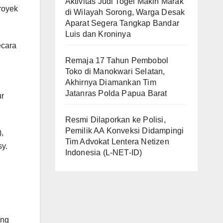
Aktivitas Judi Togel Makin Marak
royek
di Wilayah Sorong, Warga Desak
Aparat Segera Tangkap Bandar
Luis dan Kroninya
ecara
Remaja 17 Tahun Pembobol
Toko di Manokwari Selatan,
Akhirnya Diamankan Tim
Jatanras Polda Papua Barat
ur
Resmi Dilaporkan ke Polisi,
Pemilik AA Konveksi Didampingi
,
Tim Advokat Lentera Netizen
sy.
Indonesia (L-NET-ID)
ung