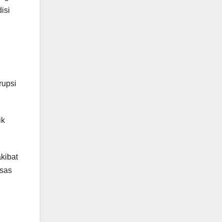
isi
rupsi
ik
kibat
asas