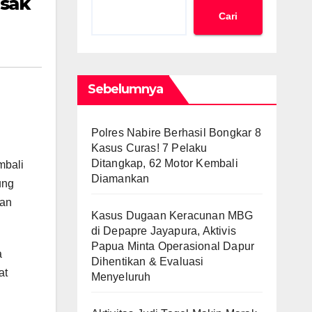
esak
Cari
Sebelumnya
Polres Nabire Berhasil Bongkar 8
Kasus Curas! 7 Pelaku
Ditangkap, 62 Motor Kembali
mbali
Diamankan
ung
aan
Kasus Dugaan Keracunan MBG
di Depapre Jayapura, Aktivis
Papua Minta Operasional Dapur
a
Dihentikan & Evaluasi
at
Menyeluruh