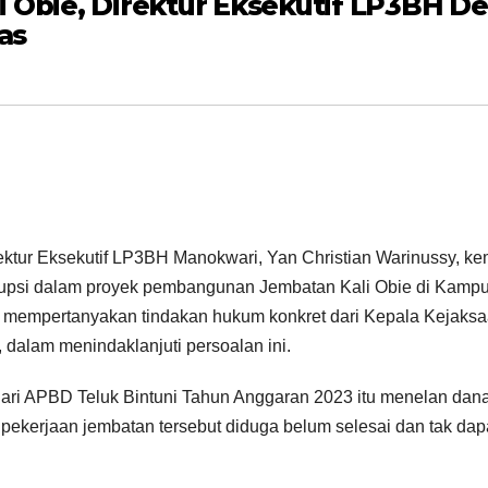
 Obie, Direktur Eksekutif LP3BH D
as
ektur Eksekutif LP3BH Manokwari, Yan Christian Warinussy, ke
orupsi dalam proyek pembangunan Jembatan Kali Obie di Kamp
 Ia mempertanyakan tindakan hukum konkret dari Kepala Kejaks
 dalam menindaklanjuti persoalan ini.
ri APBD Teluk Bintuni Tahun Anggaran 2023 itu menelan dan
i, pekerjaan jembatan tersebut diduga belum selesai dan tak dap