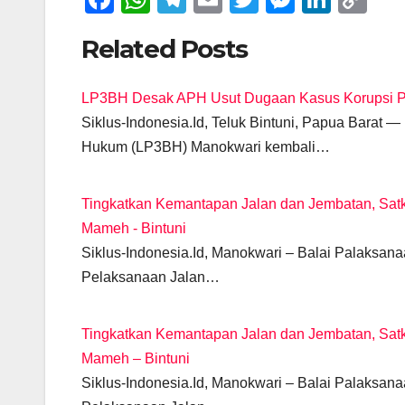
a
h
el
m
wi
e
n
o
Related Posts
c
at
e
ail
tt
ss
k
p
e
s
gr
er
e
e
y
LP3BH Desak APH Usut Dugaan Kasus Korupsi Pro
b
A
a
n
dI
Li
Siklus-Indonesia.Id, Teluk Bintuni, Papua Bara
o
p
m
g
n
n
Hukum (LP3BH) Manokwari kembali…
o
p
er
k
k
Tingkatkan Kemantapan Jalan dan Jembatan, Satk
Mameh - Bintuni
Siklus-Indonesia.Id, Manokwari – Balai Palaksan
Pelaksanaan Jalan…
Tingkatkan Kemantapan Jalan dan Jembatan, Satk
Mameh – Bintuni
Siklus-Indonesia.Id, Manokwari – Balai Palaksan