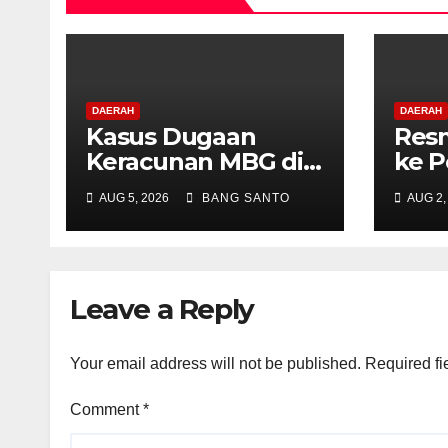
DAERAH
DAERAH
Kasus Dugaan
Resm
Keracunan MBG di
ke P
Depapre Jayapura,
Konv
AUG 5, 2026
BANG SANTO
AUG 2,
Aktivis Papua Minta
Dida
Operasional Dapur
Advo
Dihentikan &
Neti
Evaluasi
(L-N
Leave a Reply
Menyeluruh
Your email address will not be published.
Required fi
Comment
*