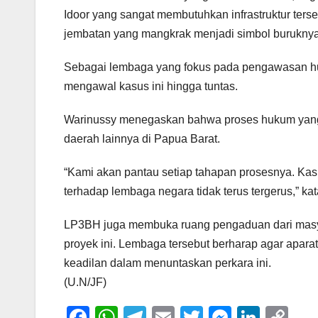
Idoor yang sangat membutuhkan infrastruktur ters
jembatan yang mangkrak menjadi simbol buruknya 
Sebagai lembaga yang fokus pada pengawasan h
mengawal kasus ini hingga tuntas.
Warinussy menegaskan bahwa proses hukum yang 
daerah lainnya di Papua Barat.
“Kami akan pantau setiap tahapan prosesnya. Kas
terhadap lembaga negara tidak terus tergerus,” ka
LP3BH juga membuka ruang pengaduan dari masya
proyek ini. Lembaga tersebut berharap agar apar
keadilan dalam menuntaskan perkara ini.
(U.N/JF)
F
W
T
E
T
M
Li
C