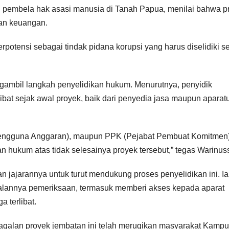
n pembela hak asasi manusia di Tanah Papua, menilai bahwa p
dan keuangan.
berpotensi sebagai tindak pidana korupsi yang harus diselidiki s
ngambil langkah penyelidikan hukum. Menurutnya, penyidik
bat sejak awal proyek, baik dari penyedia jasa maupun aparat
Pengguna Anggaran), maupun PPK (Pejabat Pembuat Komitmen)
 hukum atas tidak selesainya proyek tersebut,” tegas Warinus
n jajarannya untuk turut mendukung proses penyelidikan ini. Ia
jalannya pemeriksaan, termasuk memberi akses kepada aparat
 terlibat.
gagalan proyek jembatan ini telah merugikan masyarakat Kamp