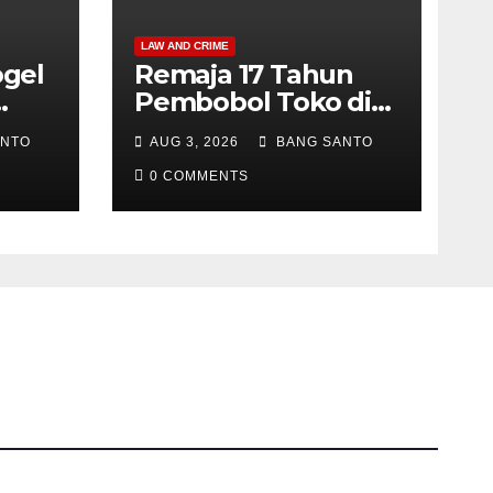
LAW AND CRIME
ogel
Remaja 17 Tahun
Pembobol Toko di
,
Manokwari Selatan,
ANTO
AUG 3, 2026
BANG SANTO
Akhirnya
Diamankan Tim
0 COMMENTS
r
Jatanras Polda
ya
Papua Barat