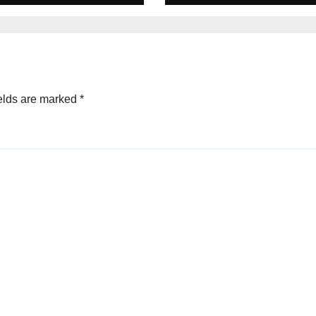
kat Lentera
Kantor MRP Pa
zen Indonesia
Tengah
ET-ID)
elds are marked
*