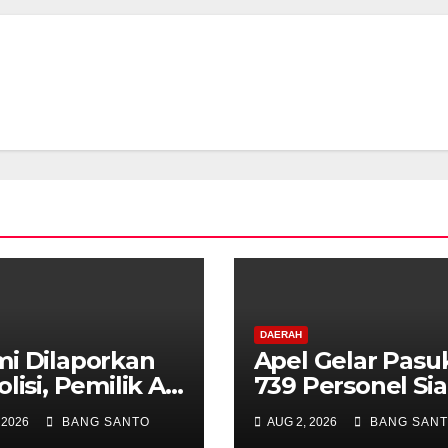
DAERAH
i Dilaporkan
Apel Gelar Pasu
olisi, Pemilik AA
739 Personel Si
eksi
Amankan Aksi
 2026
BANG SANTO
AUG 2, 2026
BANG SAN
mpingi Tim
Damai KNPB di