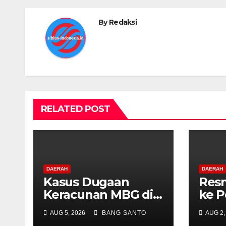
k
By
Redaksi
RELATED POST
DAERAH
DAERAH
Kasus Dugaan
Resm
Keracunan MBG di
ke P
Depapre Jayapura,
Konv
AUG 5, 2026
BANG SANTO
AUG 2,
Aktivis Papua Minta
Dida