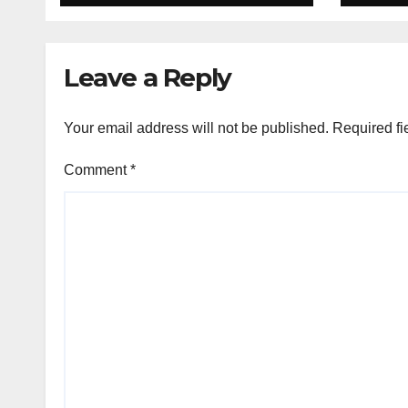
Operasional Dapur
Advo
Dihentikan &
Neti
Evaluasi
(L-N
Leave a Reply
Menyeluruh
Your email address will not be published.
Required fi
Comment
*