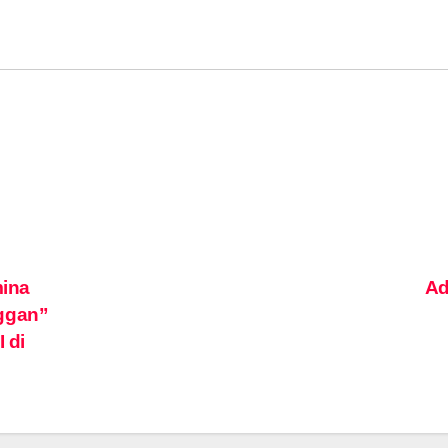
ina
A
nggan”
 di