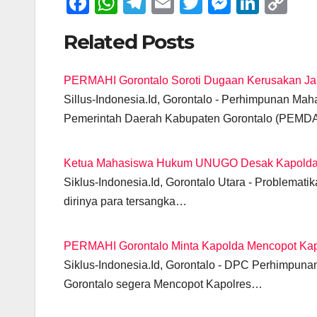
F
W
T
E
T
M
Li
C
a
h
el
m
wi
e
n
o
Related Posts
c
at
e
ail
tt
ss
k
p
e
s
gr
er
e
e
y
PERMAHI Gorontalo Soroti Dugaan Kerusakan Jal
b
A
a
n
dI
Li
Sillus-Indonesia.Id, Gorontalo - Perhimpunan M
o
p
m
g
n
n
Pemerintah Daerah Kabupaten Gorontalo (PEM
o
p
er
k
k
Ketua Mahasiswa Hukum UNUGO Desak Kapolda G
Siklus-Indonesia.Id, Gorontalo Utara - Problemat
dirinya para tersangka…
PERMAHI Gorontalo Minta Kapolda Mencopot Kapo
Siklus-Indonesia.Id, Gorontalo - DPC Perhimpu
Gorontalo segera Mencopot Kapolres…