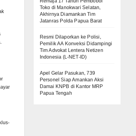
Remaja 17 Tahun Pembobol
Toko di Manokwari Selatan,
ak
Akhirnya Diamankan Tim
Jatanras Polda Papua Barat
s
Resmi Dilaporkan ke Polisi,
.
Pemilik AA Konveksi Didampingi
Tim Advokat Lentera Netizen
Indonesia (L-NET-ID)
Apel Gelar Pasukan, 739
or
Personel Siap Amankan Aksi
Damai KNPB di Kantor MRP
bayar
Papua Tengah
klus-