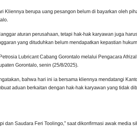
ari Kliennya berupa uang pesangon belum di bayarkan oleh pih
alo.
langgar aturan perusahaan, tetapi hak-hak karyawan juga haru
anggaran yang dituduhkan belum mendapatkan kepastian hukum
Petrosia Lubricant Cabang Gorontalo melalui Pengacara Afrizal
aten Gorontalo, senin (25/8/2025).
atakan, bahwa hari ini ia bersama kliennya mendatangi Kant
buat aduan berkaitan dengan hak-hak karyawan yang tidak di
i dan Saudara Feri Toolingo,” saat dikonfirmasi awak media si