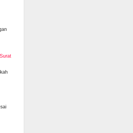
ngan
Surat
gkah
sai