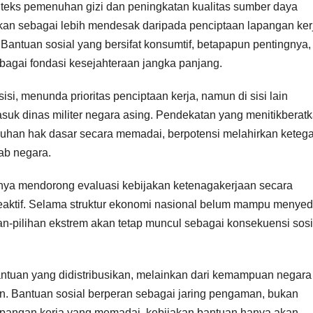
teks pemenuhan gizi dan peningkatan kualitas sumber daya
ikan sebagai lebih mendesak daripada penciptaan lapangan ker
Bantuan sosial yang bersifat konsumtif, betapapun pentingnya, 
ebagai fondasi kesejahteraan jangka panjang.
sisi, menunda prioritas penciptaan kerja, namun di sisi lain
k dinas militer negara asing. Pendekatan yang menitikberat
nuhan hak dasar secara memadai, berpotensi melahirkan keteg
ab negara.
nya mendorong evaluasi kebijakan ketenagakerjaan secara
aktif. Selama struktur ekonomi nasional belum mampu menye
han-pilihan ekstrem akan tetap muncul sebagai konsekuensi sosi
antuan yang didistribusikan, melainkan dari kemampuan negara
n. Bantuan sosial berperan sebagai jaring pengaman, bukan
 lapangan kerja yang memadai, kebijakan bantuan hanya akan