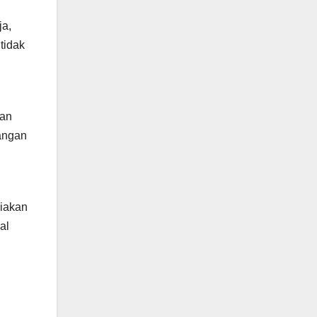
ja,
tidak
kan
angan
diakan
al