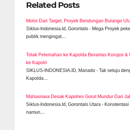
Related Posts
c
at
e
ail
tt
ss
k
p
e
s
gr
er
e
e
y
Molor Dari Target, Proyek Bendungan Bulango Ul
b
A
a
n
dI
Li
Siklus-Indonesia.Id, Gorontalo - Mega Proyek pe
o
p
m
g
n
n
publik mengingat…
o
p
er
k
k
Tolak Pelemahan ke Kapolda Berantas Korupsi & 
ke Kapolri
SIKLUS-INDONESIA.ID, Manado - Tak setuju denga
Kapolda…
Mahasiswa Desak Kapolres Gorut Mundur Dari Ja
Siklus-Indonesia.Id, Gorontalo Utara - Konstenta
namun…