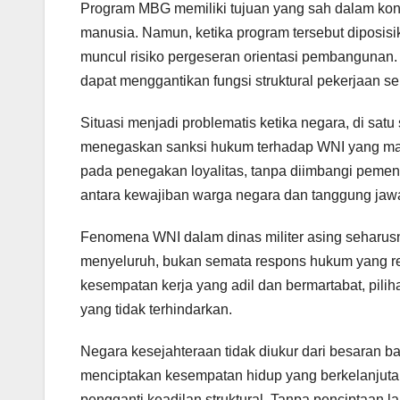
Program MBG memiliki tujuan yang sah dalam kon
manusia. Namun, ketika program tersebut diposis
muncul risiko pergeseran orientasi pembangunan. 
dapat menggantikan fungsi struktural pekerjaan s
Situasi menjadi problematis ketika negara, di satu 
menegaskan sanksi hukum terhadap WNI yang masu
pada penegakan loyalitas, tanpa diimbangi peme
antara kewajiban warga negara dan tanggung jaw
Fenomena WNI dalam dinas militer asing seharus
menyeluruh, bukan semata respons hukum yang re
kesempatan kerja yang adil dan bermartabat, pili
yang tidak terhindarkan.
Negara kesejahteraan tidak diukur dari besaran b
menciptakan kesempatan hidup yang berkelanjuta
pengganti keadilan struktural. Tanpa penciptaan