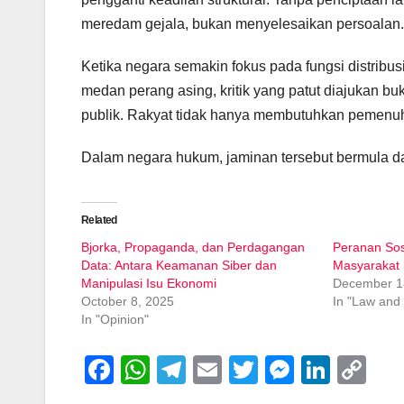
meredam gejala, bukan menyelesaikan persoalan.
Ketika negara semakin fokus pada fungsi distrib
medan perang asing, kritik yang patut diajukan b
publik. Rakyat tidak hanya membutuhkan pemenuha
Dalam negara hukum, jaminan tersebut bermula dar
Related
Bjorka, Propaganda, dan Perdagangan
Peranan Sos
Data: Antara Keamanan Siber dan
Masyarakat 
Manipulasi Isu Ekonomi
December 1
October 8, 2025
In "Law and
In "Opinion"
F
W
T
E
T
M
Li
C
a
h
el
m
wi
e
n
o