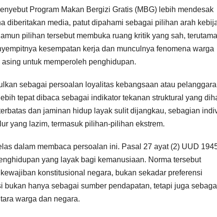
menyebut Program Makan Bergizi Gratis (MBG) lebih mendesak
 diberitakan media, patut dipahami sebagai pilihan arah kebij
un pilihan tersebut membuka ruang kritik yang sah, terutam
menyempitnya kesempatan kerja dan munculnya fenomena warga
a asing untuk memperoleh penghidupan.
pulkan sebagai persoalan loyalitas kebangsaan atau pelanggar
bih tepat dibaca sebagai indikator tekanan struktural yang dih
rbatas dan jaminan hidup layak sulit dijangkau, sebagian indi
lur yang lazim, termasuk pilihan-pilihan ekstrem.
elas dalam membaca persoalan ini. Pasal 27 ayat (2) UUD 194
enghidupan yang layak bagi kemanusiaan. Norma tersebut
ewajiban konstitusional negara, bukan sekadar preferensi
si bukan hanya sebagai sumber pendapatan, tetapi juga sebaga
antara warga dan negara.