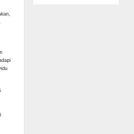
akan,
a
an
adapi
vidu
5
i