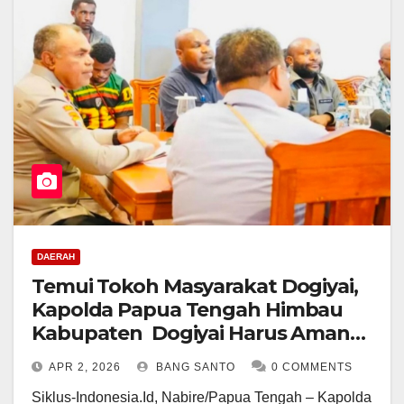
DAERAH
Temui Tokoh Masyarakat Dogiyai,
Kapolda Papua Tengah Himbau
Kabupaten Dogiyai Harus Aman
dan Tetap Kondusif
APR 2, 2026
BANG SANTO
0 COMMENTS
Siklus-Indonesia.Id, Nabire/Papua Tengah – Kapolda