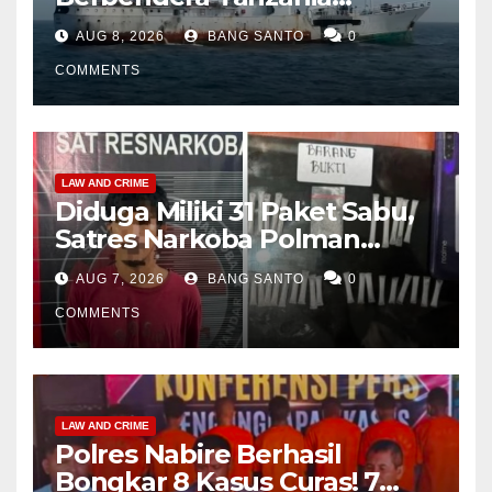
Diamankan Tim Gabungan,
AUG 8, 2026
BANG SANTO
0
Bawa 1,3 Ton Narkoba di
Perairan Bintan
COMMENTS
LAW AND CRIME
Diduga Miliki 31 Paket Sabu,
Satres Narkoba Polman
Amankan Pria di Matali
AUG 7, 2026
BANG SANTO
0
COMMENTS
LAW AND CRIME
Polres Nabire Berhasil
Bongkar 8 Kasus Curas! 7