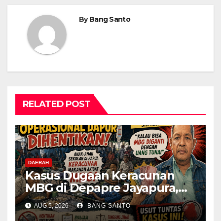
By
Bang Santo
RELATED POST
DAERAH
Kasus Dugaan Keracunan
MBG di Depapre Jayapura,
Aktivis Papua Minta
AUG 5, 2026
BANG SANTO
Operasional Dapur