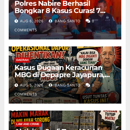
Polres Nabire Berhasil
Bongkar 8 Kasus Curas! 7
Pelaku Ditangkap, 62 Motor
AUG 6, 2026
BANG SANTO
0
Kembali Diamankan
COMMENTS
DAERAH
Kasus Dugaan Keracunan
MBG di Depapre Jayapura,
Aktivis Papua Minta
AUG 5, 2026
BANG SANTO
0
Operasional Dapur
Dihentikan & Evaluasi
COMMENTS
Menyeluruh
LAW AND CRIME