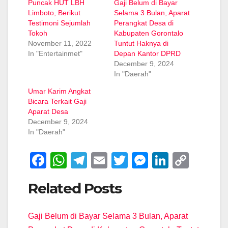
Puncak HUT LBH
Gaji Belum di Bayar
Limboto, Berikut
Selama 3 Bulan, Aparat
Testimoni Sejumlah
Perangkat Desa di
Tokoh
Kabupaten Gorontalo
November 11, 2022
Tuntut Haknya di
In "Entertainmet"
Depan Kantor DPRD
December 9, 2024
In "Daerah"
Umar Karim Angkat
Bicara Terkait Gaji
Aparat Desa
December 9, 2024
In "Daerah"
F
W
T
E
T
M
Li
C
a
h
el
m
wi
e
n
o
Related Posts
c
at
e
ail
tt
ss
k
p
e
s
gr
er
e
e
y
Gaji Belum di Bayar Selama 3 Bulan, Aparat
b
A
a
n
dI
Li