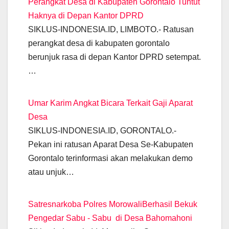
Perangkat Desa di Kabupaten Gorontalo Tuntut
o
p
m
g
n
n
Haknya di Depan Kantor DPRD
o
p
er
k
SIKLUS-INDONESIA.ID, LIMBOTO.- Ratusan
k
perangkat desa di kabupaten gorontalo
berunjuk rasa di depan Kantor DPRD setempat.
…
Umar Karim Angkat Bicara Terkait Gaji Aparat
Desa
SIKLUS-INDONESIA.ID, GORONTALO.-
Pekan ini ratusan Aparat Desa Se-Kabupaten
Gorontalo terinformasi akan melakukan demo
atau unjuk…
Satresnarkoba Polres MorowaliBerhasil Bekuk
Pengedar Sabu - Sabu di Desa Bahomahoni