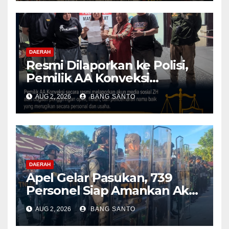
Dihentikan & Evaluasi
Menyeluruh
DAERAH
Resmi Dilaporkan ke Polisi,
Pemilik AA Konveksi
Didampingi Tim Advokat
AUG 2, 2026
BANG SANTO
Lentera Netizen Indonesia (L-
NET-ID)
DAERAH
Apel Gelar Pasukan, 739
Personel Siap Amankan Aksi
Damai KNPB di Kantor MRP
AUG 2, 2026
BANG SANTO
Papua Tengah