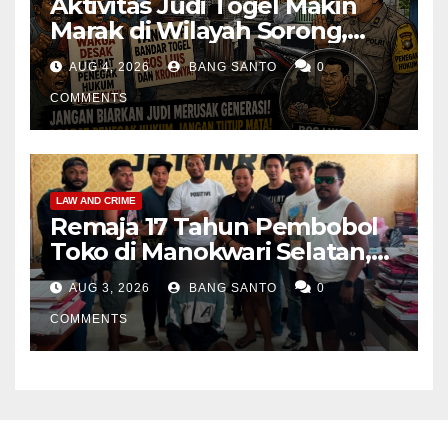
Aktivitas Judi Togel Makin
Marak di Wilayah Sorong,
Warga Desak Aparat Segera
AUG 4, 2026
BANG SANTO
0
Tangkap Bandar Luis dan
Kroninya
COMMENTS
LAW AND CRIME
Remaja 17 Tahun Pembobol
Toko di Manokwari Selatan,
Akhirnya Diamankan Tim
AUG 3, 2026
BANG SANTO
0
Jatanras Polda Papua Barat
COMMENTS