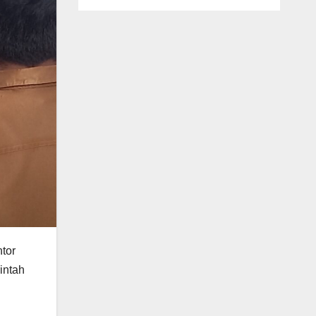
tor
intah