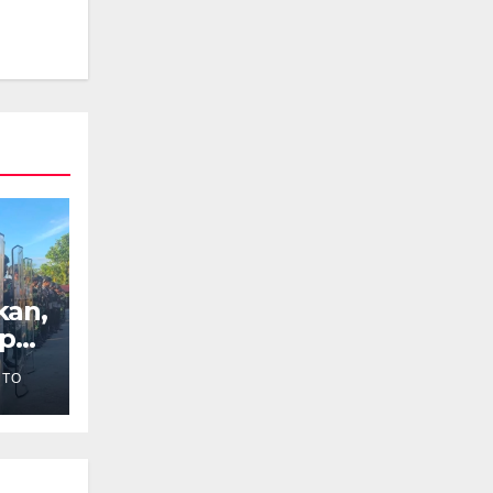
kan,
ap
NTO
pua