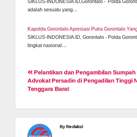
SIKLUS-INDONESIA.ID,Gorontalo - Polda Gorontal
adalah sesuatu yang…
Kapolda Gorontalo Apresiasi Putra Gorontalo Yan
SIKLUS-INDONESIA.ID, Gorontalo - Polda Gorontal
tingkat nasional…
Post
Pelantikan dan Pengambilan Sumpah
Advokat Persadin di Pengadilan Tinggi 
navigation
Tenggara Barat
By
Redaksi