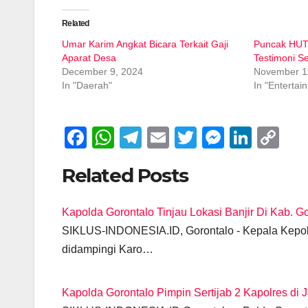
Related
Umar Karim Angkat Bicara Terkait Gaji
Puncak HUT 
Aparat Desa
Testimoni S
December 9, 2024
November 1
In "Daerah"
In "Entertai
F
W
T
E
T
M
Li
C
a
h
el
m
wi
e
n
o
Related Posts
c
at
e
ail
tt
ss
k
p
e
s
gr
er
e
e
y
Kapolda Gorontalo Tinjau Lokasi Banjir Di Kab. G
b
A
a
n
dI
Li
SIKLUS-INDONESIA.ID, Gorontalo - Kepala Kepolis
o
p
m
g
n
n
didampingi Karo…
o
p
er
k
k
Kapolda Gorontalo Pimpin Sertijab 2 Kapolres di 