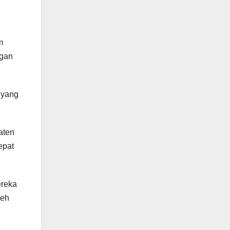
m
ngan
 yang
aten
epat
ereka
leh