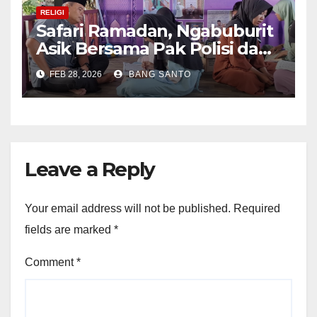
RELIGI
Safari Ramadan, Ngabuburit
Asik Bersama Pak Polisi dan
Ngaji Bareng Kapolres di
FEB 28, 2026
BANG SANTO
Kampung Ramadan
Raudhatul Athfal Dengilo
Leave a Reply
Your email address will not be published.
Required
fields are marked
*
Comment
*