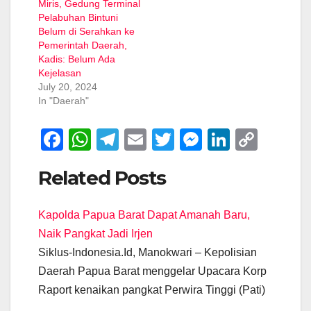
Miris, Gedung Terminal
Pelabuhan Bintuni
Belum di Serahkan ke
Pemerintah Daerah,
Kadis: Belum Ada
Kejelasan
July 20, 2024
In "Daerah"
F
W
T
E
T
M
Li
C
a
h
el
m
wi
e
n
o
Related Posts
c
at
e
ail
tt
ss
k
p
e
s
gr
er
e
e
y
Kapolda Papua Barat Dapat Amanah Baru,
b
A
a
n
dI
Li
Naik Pangkat Jadi Irjen
o
p
m
g
n
n
Siklus-Indonesia.Id, Manokwari – Kepolisian
o
p
er
k
Daerah Papua Barat menggelar Upacara Korp
k
Raport kenaikan pangkat Perwira Tinggi (Pati)
…