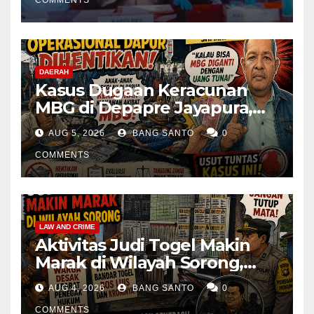
DAERAH
Kasus Dugaan Keracunan
MBG di Depapre Jayapura,
Aktivis Papua Minta
AUG 5, 2026
BANG SANTO
0
Operasional Dapur
Dihentikan & Evaluasi
COMMENTS
Menyeluruh
LAW AND CRIME
Aktivitas Judi Togel Makin
Marak di Wilayah Sorong,
Warga Desak Aparat Segera
AUG 4, 2026
BANG SANTO
0
Tangkap Bandar Luis dan
COMMENTS