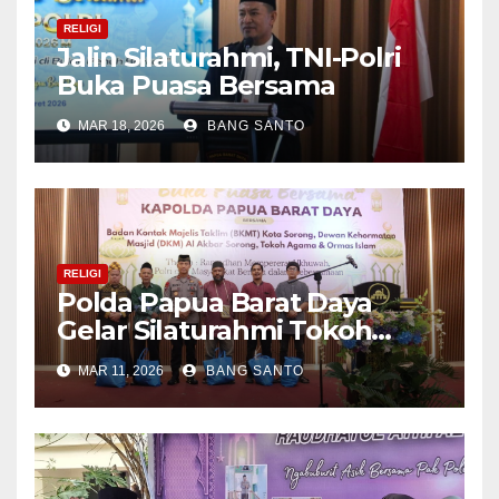
RELIGI
Jalin Silaturahmi, TNI-Polri
Buka Puasa Bersama
MAR 18, 2026
BANG SANTO
RELIGI
Polda Papua Barat Daya
Gelar Silaturahmi Tokoh
Agama dan Buka Puasa
MAR 11, 2026
BANG SANTO
Bersama di ACC Sorong