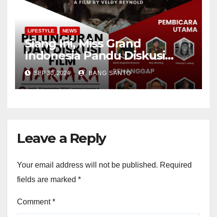
LIFESTYLE
NEWS
Siang Ini, Miss Grand
Indonesia Pandu Diskusi
Peluncuran Film ‘Mariara’
SEP 30, 2024
BANG SANTO
Leave a Reply
Your email address will not be published.
Required
fields are marked
*
Comment
*