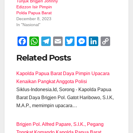
Tunjuk Brigjen Johnny
Edizzon Isir Pimpin
Polda Papua Barat
December 8, 2023
In "Nasional"
F
W
T
E
T
M
Li
C
a
h
el
m
wi
e
n
o
Related Posts
c
at
e
ail
tt
ss
k
p
e
s
gr
er
e
e
y
Kapolda Papua Barat Daya Pimpin Upacara
b
A
a
n
dI
Li
Kenaikan Pangkat Anggota Polisi
o
p
m
g
n
n
Siklus-Indonesia.Id, Sorong - Kapolda Papua
o
p
er
k
Barat Daya Brigjen Pol. Gatot Haribowo, S.I.K,
k
M.A.P., memimpin upacara…
Brigjen Pol. Alfred Papare, S.I.K., Pegang
Tongkat Komando Kapolda Papua Barat