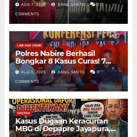
Amankan Pria di Matali
AUG 7, 2026
BANG SANTO
0
COMMENTS
LAW AND CRIME
Polres Nabire Berhasil
Bongkar 8 Kasus Curas! 7
Pelaku Ditangkap, 62 Motor
AUG 6, 2026
BANG SANTO
0
Kembali Diamankan
COMMENTS
DAERAH
Kasus Dugaan Keracunan
MBG di Depapre Jayapura,
Aktivis Papua Minta