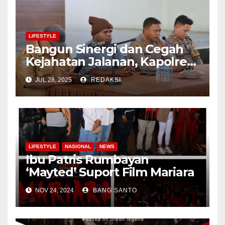
LIFESTYLE
Bangun Sinergi dan Cegah
Kejahatan Jalanan, Kapolres
Nabire Temu Tatap Bersama
JUL 28, 2025
REDAKSI
Komunitas Ojek di Acara
Coffee Morning
LIFESTYLE
NASIONAL
NEWS
Ibu Patris Rumbayan
‘Mayted’ Suport Film Mariara
NOV 24, 2024
BANG SANTO