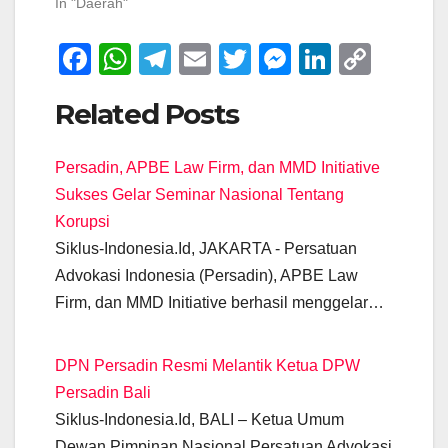
In "Daerah"
F
W
T
E
T
M
Li
C
a
h
el
m
wi
e
n
o
Related Posts
c
at
e
ail
tt
ss
k
p
e
s
gr
er
e
e
y
Persadin, APBE Law Firm, dan MMD Initiative
b
A
a
n
dI
Li
Sukses Gelar Seminar Nasional Tentang
o
p
m
g
n
n
Korupsi
o
p
er
k
Siklus-Indonesia.Id, JAKARTA - Persatuan
k
Advokasi Indonesia (Persadin), APBE Law
Firm, dan MMD Initiative berhasil menggelar…
DPN Persadin Resmi Melantik Ketua DPW
Persadin Bali
Siklus-Indonesia.Id, BALI – Ketua Umum
Dewan Pimpinan Nasional Persatuan Advokasi