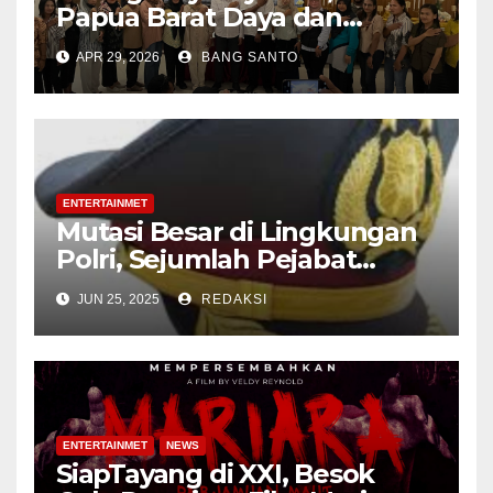
Papua Barat Daya dan
Serikat Buruh Perkuat
APR 29, 2026
BANG SANTO
Sinergitas di Kota Sorong
ENTERTAINMET
Mutasi Besar di Lingkungan
Polri, Sejumlah Pejabat
Polda Gorontalo Alami Rotasi
JUN 25, 2025
REDAKSI
Jabatan
ENTERTAINMET
NEWS
SiapTayang di XXI, Besok