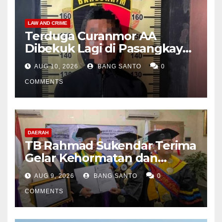
LAW AND CRIME
Terduga Curanmor AA
Dibekuk Lagi di Pasangkayu,
Pelaku Sempat Kabur
AUG 10, 2026
BANG SANTO
0
Beberapa Waktu Lalu
COMMENTS
DAERAH
TB Rahmad Sukendar Terima
Gelar Kehormatan dan
Kemban Amanah Sebagai
AUG 9, 2026
BANG SANTO
0
Dewan Pembina STIJNAS
COMMENTS