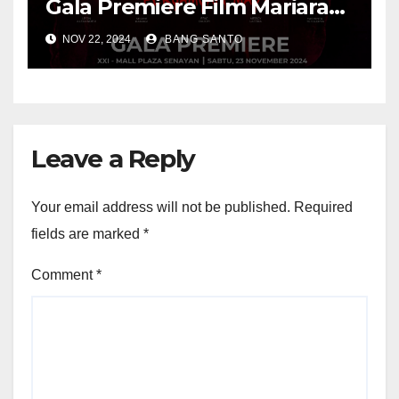
Gala Premiere Film Mariara
Perjamuan Maut
NOV 22, 2024
BANG SANTO
Leave a Reply
Your email address will not be published.
Required
fields are marked
*
Comment
*