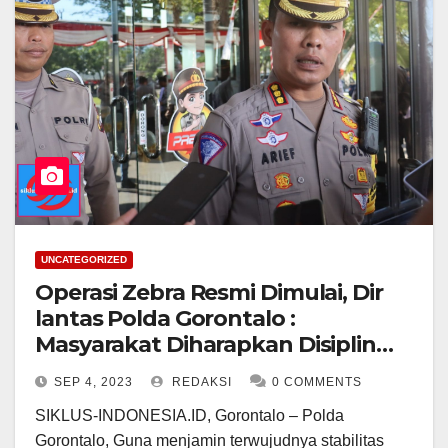
UNCATEGORIZED
Operasi Zebra Resmi Dimulai, Dir
lantas Polda Gorontalo :
Masyarakat Diharapkan Disiplin
Berlalu Lintas
SEP 4, 2023
REDAKSI
0 COMMENTS
SIKLUS-INDONESIA.ID, Gorontalo – Polda
Gorontalo, Guna menjamin terwujudnya stabilitas