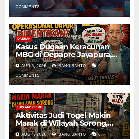
Kembali Diamankan
COMMENTS
DAERAH
Kasus Dugaan Keracunan
MBG di Depapre Jayapura,
Aktivis Papua Minta
AUG 5, 2026
BANG SANTO
0
Operasional Dapur
Dihentikan & Evaluasi
COMMENTS
Menyeluruh
LAW AND CRIME
Aktivitas Judi Togel Makin
Marak di Wilayah Sorong,
Warga Desak Aparat Segera
AUG 4, 2026
BANG SANTO
0
Tangkap Bandar Luis dan