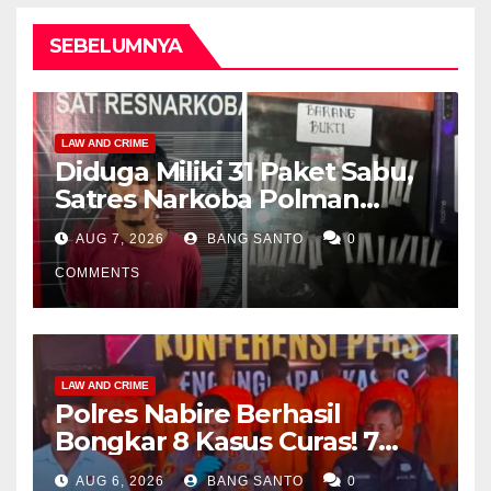
SEBELUMNYA
LAW AND CRIME
Diduga Miliki 31 Paket Sabu,
Satres Narkoba Polman
Amankan Pria di Matali
AUG 7, 2026
BANG SANTO
0
COMMENTS
LAW AND CRIME
Polres Nabire Berhasil
Bongkar 8 Kasus Curas! 7
Pelaku Ditangkap, 62 Motor
AUG 6, 2026
BANG SANTO
0