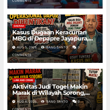
COMMENTS
DAERAH
Kasus Dugaan Keracunan
MBG di Depapre Jayapura,
Aktivis Papua Minta
AUG 5, 2026
BANG SANTO
0
Operasional Dapur
Dihentikan & Evaluasi
COMMENTS
Menyeluruh
LAW AND CRIME
Aktivitas Judi Togel Makin
Marak di Wilayah Sorong,
Warga Desak Aparat Segera
AUG 4, 2026
BANG SANTO
0
Tangkap Bandar Luis dan
COMMENTS