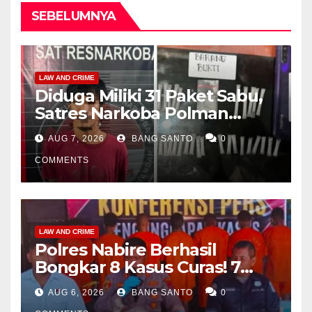
SEBELUMNYA
LAW AND CRIME
Diduga Miliki 31 Paket Sabu,
Satres Narkoba Polman
Amankan Pria di Matali
AUG 7, 2026
BANG SANTO
0
COMMENTS
LAW AND CRIME
Polres Nabire Berhasil
Bongkar 8 Kasus Curas! 7
Pelaku Ditangkap, 62 Motor
AUG 6, 2026
BANG SANTO
0
Kembali Diamankan