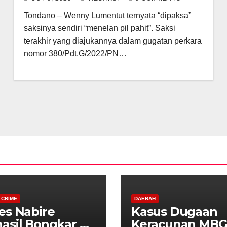
Tondano – Wenny Lumentut ternyata “dipaksa”
saksinya sendiri “menelan pil pahit”. Saksi
terakhir yang diajukannya dalam gugatan perkara
nomor 380/Pdt.G/2022/PN…
 CRIME
DAERAH
es Nabire
Kasus Dugaan
asil Bongkar 8
Keracunan MBG