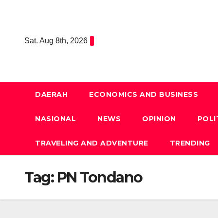
Skip
to
content
Sat. Aug 8th, 2026
DAERAH
ECONOMICS AND BUSINESS
NASIONAL
NEWS
OPINION
POLI
TRAVELING AND ADVENTURE
TRENDING
Tag:
PN Tondano