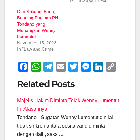
In "Law and Crime"
Duo Srikandi Benu,
Banding Putusan PN
Tondano yang
Menangkan Wenny
Lumentut
November 15, 2023
In "Law and Crime"
F
W
T
E
T
M
Li
C
a
h
el
m
wi
e
n
o
Related Posts
c
at
e
ail
tt
ss
k
p
e
s
gr
er
e
e
y
Majelis Hakim Diminta Tolak Wenny Lumentut,
b
A
a
n
dI
Li
Ini Alasannya
o
p
m
g
n
n
Tondano - Gugatan Wenny Lumentut dinilai
o
p
er
k
tidak sinkron antara posita yang diminta
k
dengan dalil, saksi…