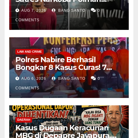
Amankan Pria di Matali
AUG 7, 2026
BANG SANTO
0
COMMENTS
LAW AND CRIME
Polres Nabire Berhasil
Bongkar 8 Kasus Curas! 7
Pelaku Ditangkap, 62 Motor
AUG 6, 2026
BANG SANTO
0
Kembali Diamankan
COMMENTS
DAERAH
Kasus Dugaan Keracunan
MBG di Depapre Jayapura,