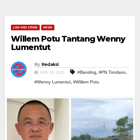
LAW AND CRIME
NEWS
Willem Potu Tantang Wenny
Lumentut
By
Redaksi
,
,
#Banding
#PN Tondano
NOV 16, 2023
,
#Wenny Lumentut
#Willem Potu