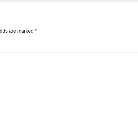
ET-ID)
elds are marked
*