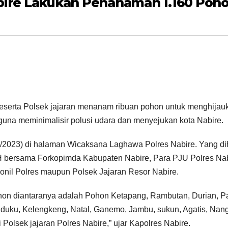
abire Lakukan Penanaman 1.160 Poh
eserta Polsek jajaran menanam ribuan pohon untuk menghijau
u guna meminimalisir polusi udara dan menyejukan kota Nabire.
2023) di halaman Wicaksana Laghawa Polres Nabire. Yang di
.H bersama Forkopimda Kabupaten Nabire, Para PJU Polres Nab
nil Polres maupun Polsek Jajaran Resor Nabire.
hon diantaranya adalah Pohon Ketapang, Rambutan, Durian, P
 duku, Kelengkeng, Natal, Ganemo, Jambu, sukun, Agatis, Nan
Polsek jajaran Polres Nabire,” ujar Kapolres Nabire.