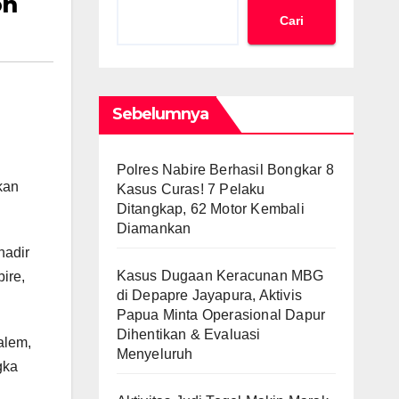
on
Cari
Sebelumnya
Polres Nabire Berhasil Bongkar 8
kan
Kasus Curas! 7 Pelaku
Ditangkap, 62 Motor Kembali
Diamankan
hadir
Kasus Dugaan Keracunan MBG
ire,
di Depapre Jayapura, Aktivis
Papua Minta Operasional Dapur
Dihentikan & Evaluasi
alem,
Menyeluruh
gka