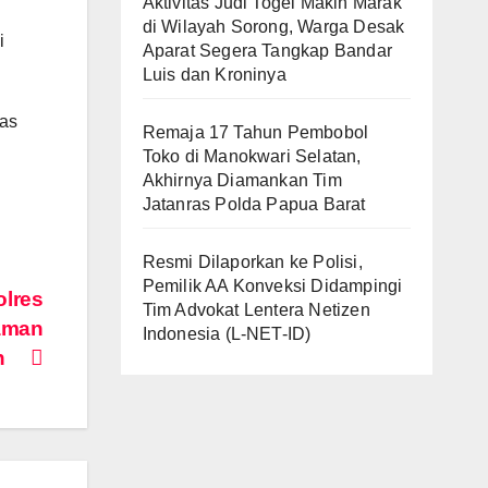
Aktivitas Judi Togel Makin Marak
di Wilayah Sorong, Warga Desak
i
Aparat Segera Tangkap Bandar
Luis dan Kroninya
tas
Remaja 17 Tahun Pembobol
Toko di Manokwari Selatan,
Akhirnya Diamankan Tim
Jatanras Polda Papua Barat
Resmi Dilaporkan ke Polisi,
Pemilik AA Konveksi Didampingi
olres
Tim Advokat Lentera Netizen
Taman
Indonesia (L-NET-ID)
wan