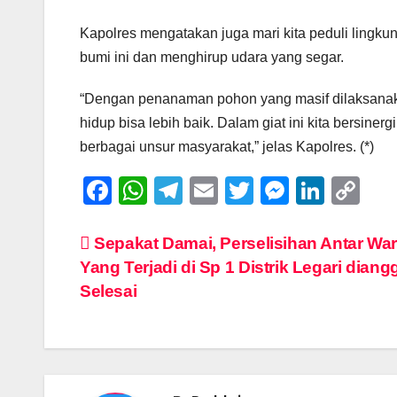
Kapolres mengatakan juga mari kita peduli lin
bumi ini dan menghirup udara yang segar.
“Dengan penanaman pohon yang masif dilaksanakan
hidup bisa lebih baik. Dalam giat ini kita bersiner
berbagai unsur masyarakat,” jelas Kapolres. (*)
F
W
T
E
T
M
Li
C
a
h
el
m
wi
e
n
o
c
at
e
ail
tt
ss
k
p
Post
Sepakat Damai, Perselisihan Antar Wa
Yang Terjadi di Sp 1 Distrik Legari diang
e
s
gr
er
e
e
y
navigation
Selesai
b
A
a
n
dI
Li
o
p
m
g
n
n
o
p
er
k
k