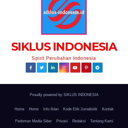
SIKLUS INDONESIA
Spirit Perubahan Indonesia
Proudly powered by
SIKLUS INDONESIA
Home
Home
Info Iklan
Kode Etik Jurnalistik
Kontak
Pedoman Media Siber
Privasi
Redaksi
Tentang Kami