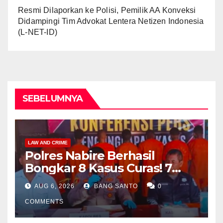
Resmi Dilaporkan ke Polisi, Pemilik AA Konveksi
Didampingi Tim Advokat Lentera Netizen Indonesia
(L-NET-ID)
SEBELUMNYA
LAW AND CRIME
Polres Nabire Berhasil
Bongkar 8 Kasus Curas! 7
Pelaku Ditangkap, 62 Motor
AUG 6, 2026
BANG SANTO
0
Kembali Diamankan
COMMENTS