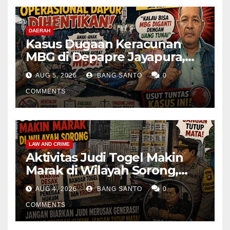
DAERAH
Kasus Dugaan Keracunan
MBG di Depapre Jayapura,
Aktivis Papua Minta
AUG 5, 2026
BANG SANTO
0
Operasional Dapur
Dihentikan & Evaluasi
COMMENTS
Menyeluruh
LAW AND CRIME
Aktivitas Judi Togel Makin
Marak di Wilayah Sorong,
Warga Desak Aparat Segera
AUG 4, 2026
BANG SANTO
0
Tangkap Bandar Luis dan
Kroninya
COMMENTS