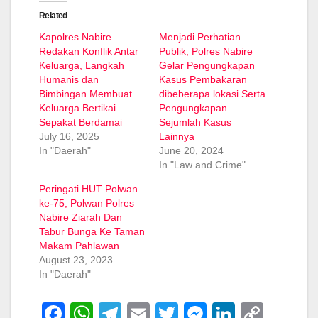
Related
Kapolres Nabire
Menjadi Perhatian
Redakan Konflik Antar
Publik, Polres Nabire
Keluarga, Langkah
Gelar Pengungkapan
Humanis dan
Kasus Pembakaran
Bimbingan Membuat
dibeberapa lokasi Serta
Keluarga Bertikai
Pengungkapan
Sepakat Berdamai
Sejumlah Kasus
July 16, 2025
Lainnya
In "Daerah"
June 20, 2024
In "Law and Crime"
Peringati HUT Polwan
ke-75, Polwan Polres
Nabire Ziarah Dan
Tabur Bunga Ke Taman
Makam Pahlawan
August 23, 2023
In "Daerah"
F
W
T
E
T
M
Li
C