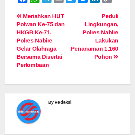
a
h
el
m
wi
e
n
o
c
at
e
ail
tt
ss
k
p
Post
Meriahkan HUT
Peduli
Polwan Ke-75 dan
Lingkungan,
e
s
gr
er
e
e
y
navigation
HKGB Ke-71,
Polres Nabire
b
A
a
n
dI
Li
Polres Nabire
Lakukan
o
p
m
g
n
n
Gelar Olahraga
Penanaman 1.160
o
p
er
k
Bersama Disertai
Pohon
k
Perlombaan
By
Redaksi