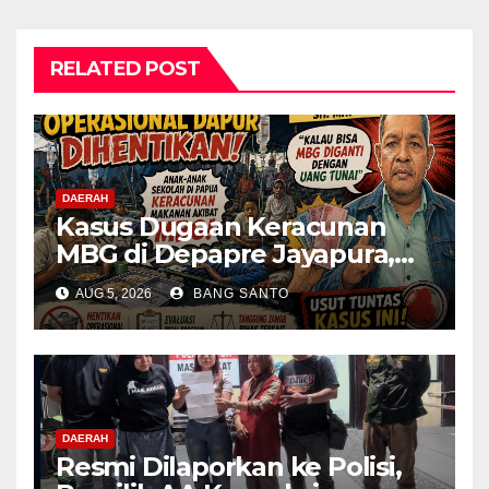
RELATED POST
DAERAH
Kasus Dugaan Keracunan
MBG di Depapre Jayapura,
Aktivis Papua Minta
AUG 5, 2026
BANG SANTO
Operasional Dapur
Dihentikan & Evaluasi
Menyeluruh
DAERAH
Resmi Dilaporkan ke Polisi,