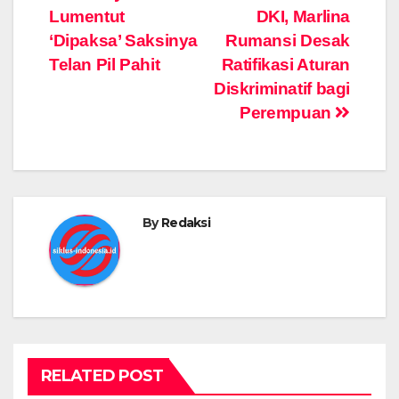
Lumentut
DKI, Marlina
e
s
gr
er
e
e
y
navigation
‘Dipaksa’ Saksinya
Rumansi Desak
b
A
a
n
dI
Li
Telan Pil Pahit
Ratifikasi Aturan
o
p
m
g
n
n
Diskriminatif bagi
o
p
er
k
Perempuan
k
By
Redaksi
RELATED POST