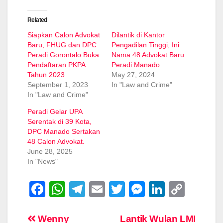
Related
Siapkan Calon Advokat
Dilantik di Kantor
Baru, FHUG dan DPC
Pengadilan Tinggi, Ini
Peradi Gorontalo Buka
Nama 48 Advokat Baru
Pendaftaran PKPA
Peradi Manado
Tahun 2023
May 27, 2024
September 1, 2023
In "Law and Crime"
In "Law and Crime"
Peradi Gelar UPA
Serentak di 39 Kota,
DPC Manado Sertakan
48 Calon Advokat.
June 28, 2025
In "News"
F
W
T
E
T
M
Li
C
a
h
el
m
wi
e
n
o
c
at
e
ail
tt
ss
k
p
Post
Wenny
Lantik Wulan LMI