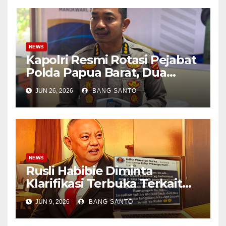
NEWS
Kapolri Resmi Rotasi Pejabat
Polda Papua Barat, Dua
Kapolres Dapat Penugasan
JUN 26, 2026
BANG SANTO
Baru
NEWS
Rusli Habibie Diminta
Klarifikasi Terbuka Terkait
Unggahan Edhy P.
JUN 9, 2026
BANG SANTO
Nurkamiden di Sosial Media
Dalam Kasus Pembacokan