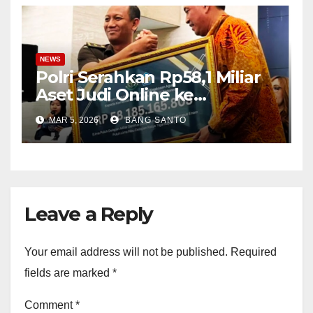
Jurnalis 2021
NEWS
Polri Serahkan Rp58,1 Miliar
Aset Judi Online ke
Kejaksaan, Berasal dari 133
MAR 5, 2026
BANG SANTO
Rekening
Leave a Reply
Your email address will not be published.
Required
fields are marked
*
Comment
*