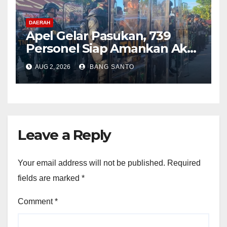
DAERAH
Apel Gelar Pasukan, 739
Personel Siap Amankan Aksi
Damai KNPB di Kantor MRP
AUG 2, 2026
BANG SANTO
Papua Tengah
Leave a Reply
Your email address will not be published.
Required
fields are marked
*
Comment
*