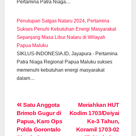
Pertamina Patra Niaga…
Penutupan Satgas Nataru 2024, Pertamina
Sukses Penuhi Kebutuhan Energi Masyarakat
Sepanjang Masa Libur Nataru di Wilayah
Papua Maluku
SIKLUS-INDONESIA.ID, Jayapura - Pertamina
Patra Niaga Regional Papua Maluku sukses
memenuhi kebutuhan energi masyarakat
dalam…
Post
Satu Anggota
Meriahkan HUT
Brimob Gugur di
Kodim 1703/Deiyai
navigation
Papua, Karo Ops
Ke-3 Tahun,
Polda Gorontalo
Koramil 1703-02