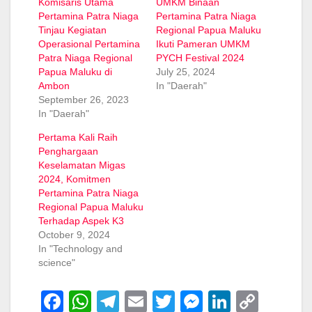
Komisaris Utama
UMKM Binaan
Pertamina Patra Niaga
Pertamina Patra Niaga
Tinjau Kegiatan
Regional Papua Maluku
Operasional Pertamina
Ikuti Pameran UMKM
Patra Niaga Regional
PYCH Festival 2024
Papua Maluku di
July 25, 2024
Ambon
In "Daerah"
September 26, 2023
In "Daerah"
Pertama Kali Raih
Penghargaan
Keselamatan Migas
2024, Komitmen
Pertamina Patra Niaga
Regional Papua Maluku
Terhadap Aspek K3
October 9, 2024
In "Technology and
science"
F
W
T
E
T
M
Li
C