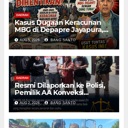
DAERAH
Kasus Dugaan Keracunan
MBG di Depapre Jayapura,
Aktivis Papua Minta
AUG 5, 2026
BANG SANTO
Operasional Dapur
Dihentikan & Evaluasi
Menyeluruh
DAERAH
Resmi Dilaporkan ke Polisi,
Pemilik AA Konveksi
Didampingi Tim Advokat
AUG 2, 2026
BANG SANTO
Lentera Netizen Indonesia (L-
NET-ID)