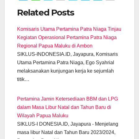
a
h
el
m
wi
e
n
o
Related Posts
c
at
e
ail
tt
ss
k
p
e
s
gr
er
e
e
y
Komisaris Utama Pertamina Patra Niaga Tinjau
b
A
a
n
dI
Li
Kegiatan Operasional Pertamina Patra Niaga
o
p
m
g
n
n
Regional Papua Maluku di Ambon
o
p
er
k
SIKLUS-INDONESIA.ID, Jayapura, Komisaris
k
Utama Pertamina Patra Niaga, Ego Syahrial
melaksanakan kunjungan kerja ke sejumlah
titik…
Pertamina Jamin Ketersediaan BBM dan LPG
dalam Masa Libur Natal dan Tahun Baru di
Wilayah Papua Maluku
SIKLUS-I DONESIA.ID, Jayapura - Menjelang
masa libur Natal dan Tahun Baru 2023/2024,