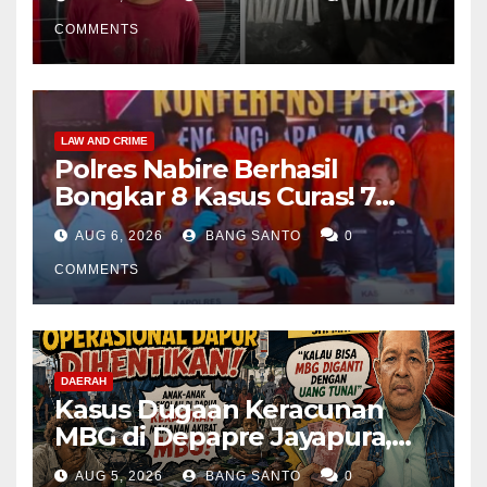
COMMENTS
LAW AND CRIME
Polres Nabire Berhasil
Bongkar 8 Kasus Curas! 7
Pelaku Ditangkap, 62 Motor
AUG 6, 2026
BANG SANTO
0
Kembali Diamankan
COMMENTS
DAERAH
Kasus Dugaan Keracunan
MBG di Depapre Jayapura,
Aktivis Papua Minta
AUG 5, 2026
BANG SANTO
0