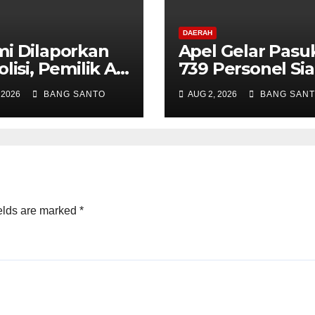
DAERAH
i Dilaporkan
Apel Gelar Pasu
olisi, Pemilik AA
739 Personel Si
eksi
Amankan Aksi
 2026
BANG SANTO
AUG 2, 2026
BANG SAN
mpingi Tim
Damai KNPB di
kat Lentera
Kantor MRP Pa
zen Indonesia
Tengah
ET-ID)
elds are marked
*