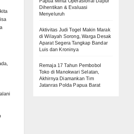
Papua Minta Operasional Dapur
Dihentikan & Evaluasi
kita
Menyeluruh
isa
ga
Aktivitas Judi Togel Makin Marak
di Wilayah Sorong, Warga Desak
Aparat Segera Tangkap Bandar
Luis dan Kroninya
ada,
Remaja 17 Tahun Pembobol
Toko di Manokwari Selatan,
Akhirnya Diamankan Tim
Jatanras Polda Papua Barat
alani
p