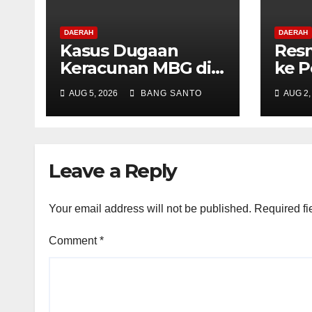
DAERAH
DAERAH
Kasus Dugaan
Resm
Keracunan MBG di
ke P
Depapre Jayapura,
Konv
AUG 5, 2026
BANG SANTO
AUG 2,
Aktivis Papua Minta
Dida
Operasional Dapur
Advo
Dihentikan &
Neti
Evaluasi
(L-N
Leave a Reply
Menyeluruh
Your email address will not be published.
Required fi
Comment
*