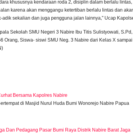
ra khususnya kendaraan roda 2, disiplin dalam berlalu lintas,
alan karena akan menggangu ketertiban berlalu lintas dan aka
adik sekalian dan juga pengguna jalan lainnya,” Ucap Kapols
pala Sekolah SMU Negeri 3 Nabire Ibu Titis Sulistyowati, S.Pd,
6 Orang, Siswa- siswi SMU Neg. 3 Nabire dari Kelas X sampai
N)
Curhat Bersama Kapolres Nabire
rtempat di Masjid Nurul Huda Bumi Wonorejo Nabire Papua
arga Dan Pedagang Pasar Bumi Raya Distrik Nabire Barat Jaga