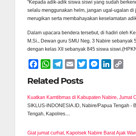
“Kepada adik-adik siswa siswi yang sudah berkenda
selalu menggunakan helm, jangan ugal-ugalan di j
merugikan serta membahayakan keselamatan adik-
Dalam upacara bendera tersebut, di hadiri oleh Ke
M.Si., Dewan guru SMU Neg. 3 Nabire sebanyak 5
dengan kelas XII sebanyak 845 siswa siswi.(HPK
F
W
T
E
T
M
Li
C
a
h
el
m
wi
e
n
o
Related Posts
c
at
e
ail
tt
ss
k
p
e
s
gr
er
e
e
y
Kuatkan Kamtibmas di Kabupaten Nabire, Jumat 
b
A
a
n
dI
Li
SIKLUS-INDONESIA.ID, Nabire/Papua Tengah - Be
o
p
m
g
n
n
Tengah, Kapolres…
o
p
er
k
k
Giat jumat curhat, Kapolsek Nabire Barat Ajak W