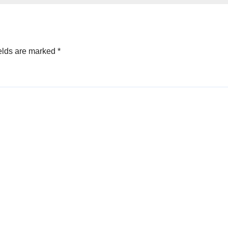
ET-ID)
elds are marked
*