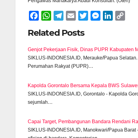
Pengawas Mahakarya Abadi Konsultan. (Oten)
F
W
T
E
T
M
Li
C
a
h
el
m
wi
e
n
o
Related Posts
c
at
e
ail
tt
ss
k
p
e
s
gr
er
e
e
y
Genjot Pekerjaan Fisik, Dinas PUPR Kabupaten 
b
A
a
n
dI
Li
SIKLUS-INDONESIA.ID, Merauke/Papua Selatan. 
o
p
m
g
n
n
Perumahan Rakyat (PUPR)…
o
p
er
k
k
Kapolda Gorontalo Bersama Kepala BWS Sulawes
SIKLUS-INDONESIA.ID, Gorontalo - Kapolda Goront
sejumlah…
Capai Target, Pembangunan Bandara Rendani R
SIKLUS-INDONESIA.ID, Manokwari/Papua Barat 