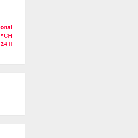
ional
PYCH
2024