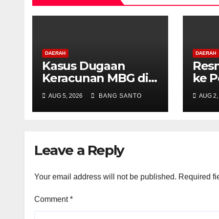
DAERAH
DAERAH
Kasus Dugaan
Resm
Keracunan MBG di
ke P
Depapre Jayapura,
Konv
AUG 5, 2026
BANG SANTO
AUG 2,
Aktivis Papua Minta
Dida
Operasional Dapur
Advo
Dihentikan &
Neti
Evaluasi
(L-N
Leave a Reply
Menyeluruh
Your email address will not be published.
Required fi
Comment
*