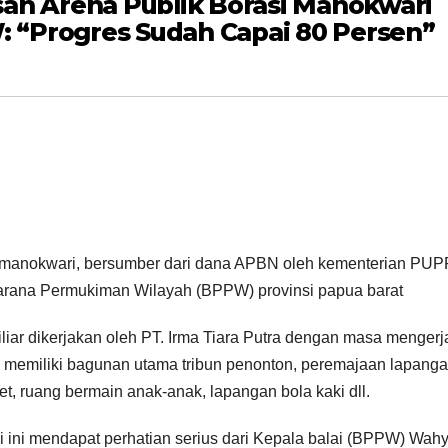
 Arena Publik Borasi Manokwari
W: “Progres Sudah Capai 80 Persen”
 manokwari, bersumber dari dana APBN oleh kementerian PU
rasarana Permukiman Wilayah (BPPW) provinsi papua barat
liar dikerjakan oleh PT. Irma Tiara Putra dengan masa menger
 memiliki bagunan utama tribun penonton, peremajaan lapang
t, ruang bermain anak-anak, lapangan bola kaki dll.
ini mendapat perhatian serius dari Kepala balai (BPPW) Wahy