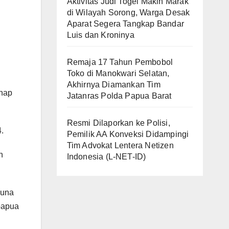
Aktivitas Judi Togel Makin Marak
di Wilayah Sorong, Warga Desak
Aparat Segera Tangkap Bandar
Luis dan Kroninya
Remaja 17 Tahun Pembobol
Toko di Manokwari Selatan,
Akhirnya Diamankan Tim
ahap
Jatanras Polda Papua Barat
Resmi Dilaporkan ke Polisi,
.
Pemilik AA Konveksi Didampingi
Tim Advokat Lentera Netizen
n
Indonesia (L-NET-ID)
guna
papua