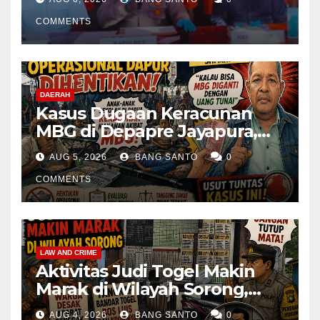
Kembali Diamankan
COMMENTS
DAERAH
Kasus Dugaan Keracunan
MBG di Depapre Jayapura,
Aktivis Papua Minta
AUG 5, 2026
BANG SANTO
0
Operasional Dapur
Dihentikan & Evaluasi
COMMENTS
Menyeluruh
LAW AND CRIME
Aktivitas Judi Togel Makin
Marak di Wilayah Sorong,
Warga Desak Aparat Segera
AUG 4, 2026
BANG SANTO
0