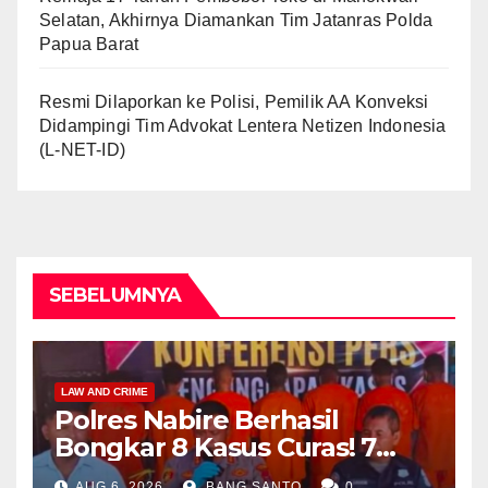
Selatan, Akhirnya Diamankan Tim Jatanras Polda
Papua Barat
Resmi Dilaporkan ke Polisi, Pemilik AA Konveksi
Didampingi Tim Advokat Lentera Netizen Indonesia
(L-NET-ID)
SEBELUMNYA
LAW AND CRIME
Polres Nabire Berhasil
Bongkar 8 Kasus Curas! 7
Pelaku Ditangkap, 62 Motor
AUG 6, 2026
BANG SANTO
0