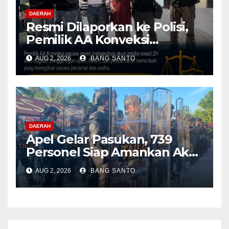
DAERAH
Resmi Dilaporkan ke Polisi,
Pemilik AA Konveksi
Didampingi Tim Advokat
AUG 2, 2026
BANG SANTO
Lentera Netizen Indonesia (L-
NET-ID)
DAERAH
Apel Gelar Pasukan, 739
Personel Siap Amankan Aksi
Damai KNPB di Kantor MRP
AUG 2, 2026
BANG SANTO
Papua Tengah