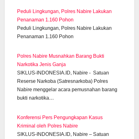
e
s
gr
er
e
e
y
Peduli Lingkungan, Polres Nabire Lakukan
b
A
a
n
dI
Li
Penanaman 1.160 Pohon
o
p
m
g
n
n
Peduli Lingkungan, Polres Nabire Lakukan
o
p
er
k
Penanaman 1.160 Pohon
k
Polres Nabire Musnahkan Barang Bukti
Narkotika Jenis Ganja
SIKLUS-INDONESIA.ID, Nabire - Satuan
Reserse Narkoba (Satresnarkoba) Polres
Nabire menggelar acara pemusnahan barang
bukti narkotika…
Konferensi Pers Pengungkapan Kasus
Kriminal oleh Polres Nabire
SIKLUS-INDONESIA.ID, Nabire – Satuan