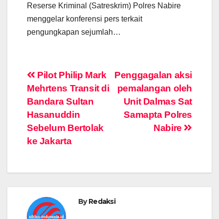
Reserse Kriminal (Satreskrim) Polres Nabire
menggelar konferensi pers terkait
pengungkapan sejumlah…
Post
Pilot Philip Mark
Penggagalan aksi
Mehrtens Transit di
pemalangan oleh
navigation
Bandara Sultan
Unit Dalmas Sat
Hasanuddin
Samapta Polres
Sebelum Bertolak
Nabire
ke Jakarta
By
Redaksi