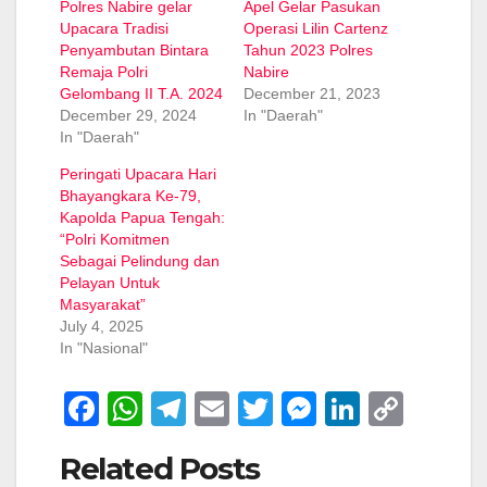
Polres Nabire gelar
Apel Gelar Pasukan
Upacara Tradisi
Operasi Lilin Cartenz
Penyambutan Bintara
Tahun 2023 Polres
Remaja Polri
Nabire
Gelombang II T.A. 2024
December 21, 2023
December 29, 2024
In "Daerah"
In "Daerah"
Peringati Upacara Hari
Bhayangkara Ke-79,
Kapolda Papua Tengah:
“Polri Komitmen
Sebagai Pelindung dan
Pelayan Untuk
Masyarakat”
July 4, 2025
In "Nasional"
F
W
T
E
T
M
Li
C
a
h
el
m
wi
e
n
o
Related Posts
c
at
e
ail
tt
ss
k
p