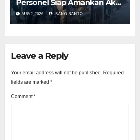
Personel Siap Amankan Aksi
Damai KNPB di Kantor MRP
AUG 2, 2026
BANG SANTO
Papua Tengah
Leave a Reply
Your email address will not be published.
Required
fields are marked
*
Comment
*