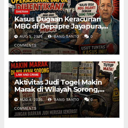
DAERAH
Kasus Dugaan Keracunan
MBG di Depapre Jayapura,
Aktivis Papua Minta
AUG 5, 2026
BANG SANTO
0
Operasional Dapur
Dihentikan & Evaluasi
COMMENTS
Menyeluruh
LAW AND CRIME
Aktivitas Judi Togel Makin
Marak di Wilayah Sorong,
Warga Desak Aparat Segera
AUG 4, 2026
BANG SANTO
0
Tangkap Bandar Luis dan
Kroninya
COMMENTS