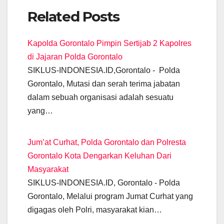
a
h
el
m
wi
e
n
o
Related Posts
c
at
e
ail
tt
ss
k
p
e
s
gr
er
e
e
y
Kapolda Gorontalo Pimpin Sertijab 2 Kapolres
b
A
a
n
dI
Li
di Jajaran Polda Gorontalo
o
p
m
g
n
n
SIKLUS-INDONESIA.ID,Gorontalo - Polda
o
p
er
k
Gorontalo, Mutasi dan serah terima jabatan
k
dalam sebuah organisasi adalah sesuatu
yang…
Jum’at Curhat, Polda Gorontalo dan Polresta
Gorontalo Kota Dengarkan Keluhan Dari
Masyarakat
SIKLUS-INDONESIA.ID, Gorontalo - Polda
Gorontalo, Melalui program Jumat Curhat yang
digagas oleh Polri, masyarakat kian…