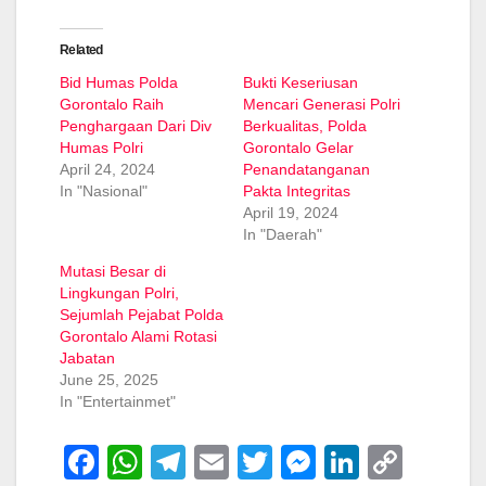
Related
Bid Humas Polda
Bukti Keseriusan
Gorontalo Raih
Mencari Generasi Polri
Penghargaan Dari Div
Berkualitas, Polda
Humas Polri
Gorontalo Gelar
April 24, 2024
Penandatanganan
In "Nasional"
Pakta Integritas
April 19, 2024
In "Daerah"
Mutasi Besar di
Lingkungan Polri,
Sejumlah Pejabat Polda
Gorontalo Alami Rotasi
Jabatan
June 25, 2025
In "Entertainmet"
F
W
T
E
T
M
Li
C