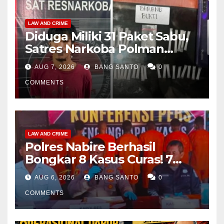
LAW AND CRIME
Diduga Miliki 31 Paket Sabu,
Satres Narkoba Polman
Amankan Pria di Matali
AUG 7, 2026
BANG SANTO
0
COMMENTS
LAW AND CRIME
Polres Nabire Berhasil
Bongkar 8 Kasus Curas! 7
Pelaku Ditangkap, 62 Motor
AUG 6, 2026
BANG SANTO
0
Kembali Diamankan
COMMENTS