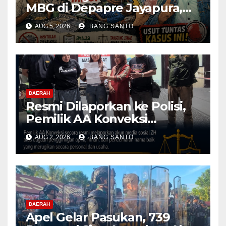
MBG di Depapre Jayapura,
Aktivis Papua Minta
AUG 5, 2026
BANG SANTO
Operasional Dapur
Dihentikan & Evaluasi
Menyeluruh
DAERAH
Resmi Dilaporkan ke Polisi,
Pemilik AA Konveksi
Didampingi Tim Advokat
AUG 2, 2026
BANG SANTO
Lentera Netizen Indonesia (L-
NET-ID)
DAERAH
Apel Gelar Pasukan, 739