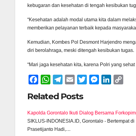
kebugaran dan kesehatan di tengah kesibukan tug
“Kesehatan adalah modal utama kita dalam melaks
memberikan pelayanan terbaik kepada masyarakat
Kemudian, Kombes Pol Desmont Harjendro mengaj
diri berolahraga, meski ditengah kesibukan tugas.
“Mari jaga kesehatan kita, karena Polri yang sehat
F
W
T
E
T
M
Li
C
a
h
el
m
wi
e
n
o
Related Posts
c
at
e
ail
tt
ss
k
p
e
s
gr
er
e
e
y
Kapolda Gorontalo Ikuti Dialog Bersama Forkopi
b
A
a
n
dI
Li
SIKLUS-INDONESIA.ID, Gorontalo - Bertempat di P
o
p
m
g
n
n
Prasetijanto Hadi,…