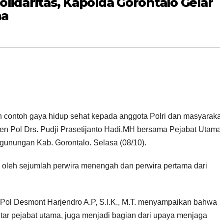
lidaritas, Kapolda Gorontalo Gelar
ma
n contoh gaya hidup sehat kepada anggota Polri dan masyaraka
jen Pol Drs. Pudji Prasetijanto Hadi,MH bersama Pejabat Utam
gunungan Kab. Gorontalo. Selasa (08/10).
uti oleh sejumlah perwira menengah dan perwira pertama dari
ol Desmont Harjendro A.P, S.I.K., M.T. menyampaikan bahwa
tar pejabat utama, juga menjadi bagian dari upaya menjaga