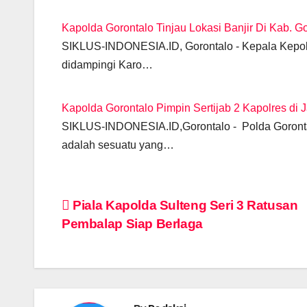
o
p
er
k
k
Kapolda Gorontalo Tinjau Lokasi Banjir Di Kab. G
SIKLUS-INDONESIA.ID, Gorontalo - Kepala Kepolis
didampingi Karo…
Kapolda Gorontalo Pimpin Sertijab 2 Kapolres di 
SIKLUS-INDONESIA.ID,Gorontalo - Polda Gorontal
adalah sesuatu yang…
Post
Piala Kapolda Sulteng Seri 3 Ratusan
Pembalap Siap Berlaga
navigation