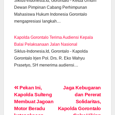
Siklus-Indonesia.Id, Gorontalo - Ketua Umum
Dewan Pimpinan Cabang Perhimpunan
Mahasiswa Hukum Indonesia Gorontalo
mengapresiasi langkah…
Kapolda Gorontalo Terima Audiensi Kepala
Balai Pelaksanaan Jalan Nasional
Siklus-Indonesia.Id, Gorontalo - Kapolda
Gorontalo Irjen Pol. Drs. R. Eko Wahyu
Prasetyo, SH menerima audiensi…
Post
Pekan Ini,
Jaga Kebugaran
Kapolda Sulteng
dan Pererat
navigation
Membuat Jagoan
Solidaritas,
Motor Beradu
Kapolda Gorontalo