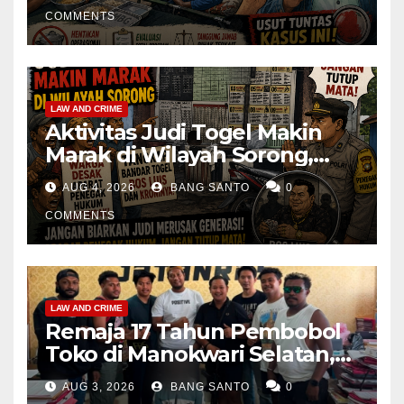
Operasional Dapur
Dihentikan & Evaluasi
COMMENTS
Menyeluruh
LAW AND CRIME
Aktivitas Judi Togel Makin
Marak di Wilayah Sorong,
Warga Desak Aparat Segera
AUG 4, 2026
BANG SANTO
0
Tangkap Bandar Luis dan
Kroninya
COMMENTS
LAW AND CRIME
Remaja 17 Tahun Pembobol
Toko di Manokwari Selatan,
Akhirnya Diamankan Tim
AUG 3, 2026
BANG SANTO
0
Jatanras Polda Papua Barat