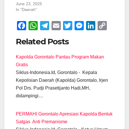
June 23, 2025
In "Daerah"
F
W
T
E
T
M
Li
C
a
h
el
m
wi
e
n
o
Related Posts
c
at
e
ail
tt
ss
k
p
e
s
gr
er
e
e
y
Kapolda Gorontalo Pantau Program Makan
b
A
a
n
dI
Li
Gratis
o
p
m
g
n
n
Siklus-Indonesia.Id, Gorontalo - Kepala
o
p
er
k
Kepolisian Daerah (Kapolda) Gorontalo, Irjen
k
Pol Drs. Pudji Prasetijanto Hadi,MH,
didampingi…
PERMAHI Gorontalo Apresiasi Kapolda Bentuk
Satgas Anti Premanisme