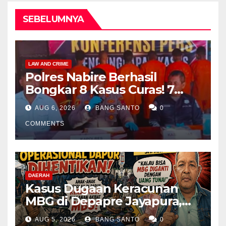
SEBELUMNYA
LAW AND CRIME
Polres Nabire Berhasil
Bongkar 8 Kasus Curas! 7
Pelaku Ditangkap, 62 Motor
AUG 6, 2026
BANG SANTO
0
Kembali Diamankan
COMMENTS
DAERAH
Kasus Dugaan Keracunan
MBG di Depapre Jayapura,
Aktivis Papua Minta
AUG 5, 2026
BANG SANTO
0