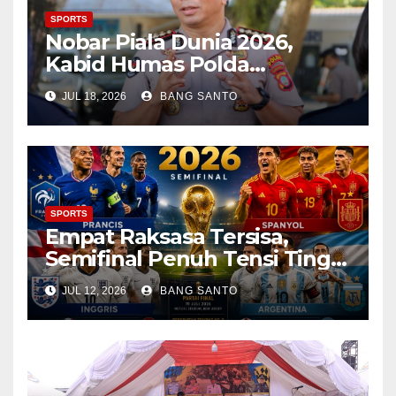
SPORTS
Nobar Piala Dunia 2026,
Kabid Humas Polda
Gorontalo Imbau Masyarakat
JUL 18, 2026
BANG SANTO
Jaga Keamanan dan
Ketertiban
SPORTS
Empat Raksasa Tersisa,
Semifinal Penuh Tensi Tinggi
di Piala Dunia 2026
JUL 12, 2026
BANG SANTO