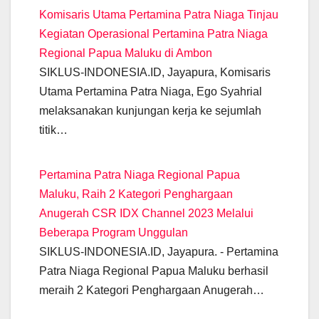
e
s
gr
er
e
e
y
Komisaris Utama Pertamina Patra Niaga Tinjau
b
A
a
n
dI
Li
Kegiatan Operasional Pertamina Patra Niaga
o
p
m
g
n
n
Regional Papua Maluku di Ambon
o
p
er
k
SIKLUS-INDONESIA.ID, Jayapura, Komisaris
k
Utama Pertamina Patra Niaga, Ego Syahrial
melaksanakan kunjungan kerja ke sejumlah
titik…
Pertamina Patra Niaga Regional Papua
Maluku, Raih 2 Kategori Penghargaan
Anugerah CSR IDX Channel 2023 Melalui
Beberapa Program Unggulan
SIKLUS-INDONESIA.ID, Jayapura. - Pertamina
Patra Niaga Regional Papua Maluku berhasil
meraih 2 Kategori Penghargaan Anugerah…