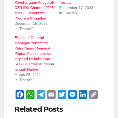
Penghargaan Anugerah
Ternate
CSR IDX Channel 2023
September 17, 2023
Melalui Beberapa
In "Daerah"
Program Unggulan
December 15, 2023
In "Daerah"
Eksekutif General
Manager Pertamina
Patra Niaga Regional
Papua Maluku lakukan
inspeksi ke beberapa
SPBU di Provinsi papua
tengah Nabire
March 28, 2024
In "Daerah"
F
W
T
E
T
M
Li
C
a
h
el
m
wi
e
n
o
Related Posts
c
at
e
ail
tt
ss
k
p