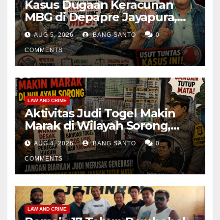
Kasus Dugaan Keracunan
MBG di Depapre Jayapura,
Aktivis Papua Minta
AUG 5, 2026
BANG SANTO
0
Operasional Dapur
Dihentikan & Evaluasi
COMMENTS
Menyeluruh
LAW AND CRIME
Aktivitas Judi Togel Makin
Marak di Wilayah Sorong,
Warga Desak Aparat Segera
AUG 4, 2026
BANG SANTO
0
Tangkap Bandar Luis dan
Kroninya
COMMENTS
LAW AND CRIME