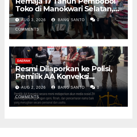
Remaja 17 Tahun Pembobol
Toko di Manokwari Selatan,
Akhirnya Diamankan Tim
AUG 3, 2026
BANG SANTO
0
Jatanras Polda Papua Barat
COMMENTS
DAERAH
Resmi Dilaporkan ke Polisi,
Pemilik AA Konveksi
Didampingi Tim Advokat
AUG 2, 2026
BANG SANTO
0
Lentera Netizen Indonesia (L-
NET-ID)
COMMENTS