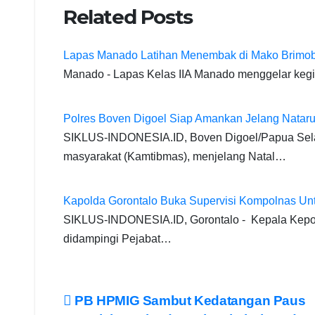
a
h
el
m
wi
e
n
o
Related Posts
c
at
e
ail
tt
ss
k
p
e
s
gr
er
e
e
y
Lapas Manado Latihan Menembak di Mako Brimob
b
A
a
n
dI
Li
Manado - Lapas Kelas IIA Manado menggelar kegi
o
p
m
g
n
n
o
p
er
k
Polres Boven Digoel Siap Amankan Jelang Natar
k
SIKLUS-INDONESIA.ID, Boven Digoel/Papua Selat
masyarakat (Kamtibmas), menjelang Natal…
Kapolda Gorontalo Buka Supervisi Kompolnas U
SIKLUS-INDONESIA.ID, Gorontalo - Kepala Kepolis
didampingi Pejabat…
Post
PB HPMIG Sambut Kedatangan Paus