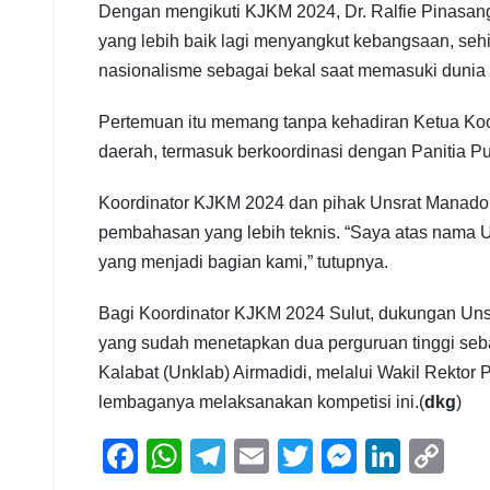
Dengan mengikuti KJKM 2024, Dr. Ralfie Pinas
yang lebih baik lagi menyangkut kebangsaan, seh
nasionalisme sebagai bekal saat memasuki dunia 
Pertemuan itu memang tanpa kehadiran Ketua Koo
daerah, termasuk berkoordinasi dengan Panitia Pu
Koordinator KJKM 2024 dan pihak Unsrat Manado s
pembahasan yang lebih teknis. “Saya atas nama
yang menjadi bagian kami,” tutupnya.
Bagi Koordinator KJKM 2024 Sulut, dukungan Uns
yang sudah menetapkan dua perguruan tinggi seb
Kalabat (Unklab) Airmadidi, melalui Wakil Rektor
lembaganya melaksanakan kompetisi ini.(
dkg
)
F
W
T
E
T
M
Li
C