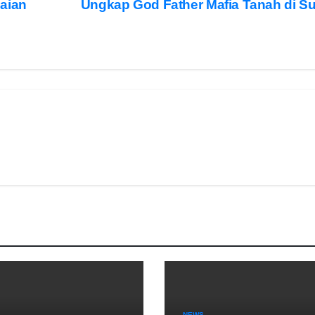
maian
Ungkap God Father Mafia Tanah di Su
NEWS