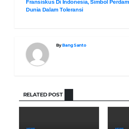
Fransiskus Di Indonesia, Simbol Perda
navigation
Dunia Dalam Toleransi
By
Bang Santo
RELATED POST
NEWS
NEWS