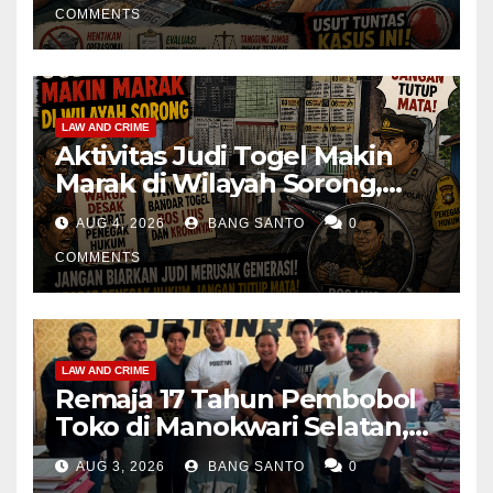
Dihentikan & Evaluasi
COMMENTS
Menyeluruh
LAW AND CRIME
Aktivitas Judi Togel Makin
Marak di Wilayah Sorong,
Warga Desak Aparat Segera
AUG 4, 2026
BANG SANTO
0
Tangkap Bandar Luis dan
Kroninya
COMMENTS
LAW AND CRIME
Remaja 17 Tahun Pembobol
Toko di Manokwari Selatan,
Akhirnya Diamankan Tim
AUG 3, 2026
BANG SANTO
0
Jatanras Polda Papua Barat