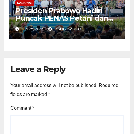
NASIONAL
Presiden Prabowo Hadiri
Puncak PENAS Petani dan
Nelayan XVII Tahun 2026 di
JUN 25, 2026
BANG SANTO
Gorontalo
Leave a Reply
Your email address will not be published.
Required
fields are marked
*
Comment
*