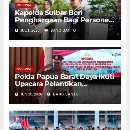
NASIONAL
Kapolda Sulbar Beri
Penghargaan Bagi Personel
Berprestasi, Kado Hari
JUL 1, 2026
BANG SANTO
Bhayangkara ke-80
PolriDaerahPeristiwa
NASIONAL
Polda Papua Barat Daya Ikuti
Upacara Pelantikan
Kenaikan Pangkat Lewat
JUN 30, 2026
BANG SANTO
Virtual, Kombes Pol. Semmy
Ronny Thabaa Resmi
Sandang Pangkat Brigadir
Jenderal