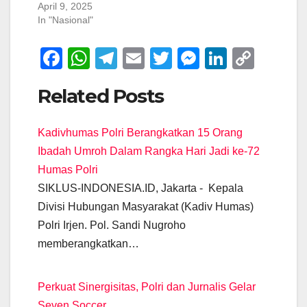
April 9, 2025
In "Nasional"
F
W
T
E
T
M
Li
C
a
h
el
m
wi
e
n
o
Related Posts
c
at
e
ail
tt
ss
k
p
e
s
gr
er
e
e
y
Kadivhumas Polri Berangkatkan 15 Orang
b
A
a
n
dI
Li
Ibadah Umroh Dalam Rangka Hari Jadi ke-72
o
p
m
g
n
n
Humas Polri
o
p
er
k
SIKLUS-INDONESIA.ID, Jakarta - Kepala
k
Divisi Hubungan Masyarakat (Kadiv Humas)
Polri Irjen. Pol. Sandi Nugroho
memberangkatkan…
Perkuat Sinergisitas, Polri dan Jurnalis Gelar
Seven Soccer