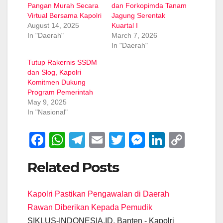
Pangan Murah Secara
dan Forkopimda Tanam
Virtual Bersama Kapolri
Jagung Serentak
August 14, 2025
Kuartal I
In "Daerah"
March 7, 2026
In "Daerah"
Tutup Rakernis SSDM
dan Slog, Kapolri
Komitmen Dukung
Program Pemerintah
May 9, 2025
In "Nasional"
F
W
T
E
T
M
Li
C
a
h
el
m
wi
e
n
o
Related Posts
c
at
e
ail
tt
ss
k
p
e
s
gr
er
e
e
y
Kapolri Pastikan Pengawalan di Daerah
b
A
a
n
dI
Li
Rawan Diberikan Kepada Pemudik
o
p
m
g
n
n
SIKLUS-INDONESIA.ID, Banten - Kapolri