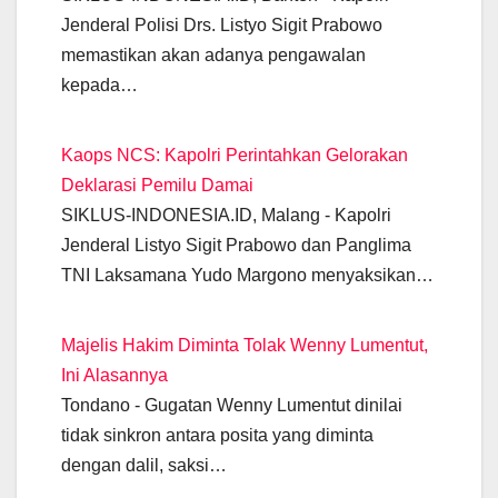
o
p
er
k
Jenderal Polisi Drs. Listyo Sigit Prabowo
k
memastikan akan adanya pengawalan
kepada…
Kaops NCS: Kapolri Perintahkan Gelorakan
Deklarasi Pemilu Damai
SIKLUS-INDONESIA.ID, Malang - Kapolri
Jenderal Listyo Sigit Prabowo dan Panglima
TNI Laksamana Yudo Margono menyaksikan…
Majelis Hakim Diminta Tolak Wenny Lumentut,
Ini Alasannya
Tondano - Gugatan Wenny Lumentut dinilai
tidak sinkron antara posita yang diminta
dengan dalil, saksi…