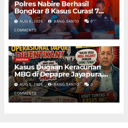
Polres Nabire Berhasil
Bongkar 8 Kasus Curas! 7
Pelaku Ditangkap, 62 Motor
AUG 6, 2026
BANG SANTO
0
Kembali Diamankan
COMMENTS
DAERAH
Kasus Dugaan Keracunan
MBG di Depapre Jayapura,
Aktivis Papua Minta
AUG 5, 2026
BANG SANTO
0
Operasional Dapur
Dihentikan & Evaluasi
COMMENTS
Menyeluruh