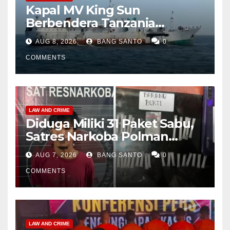
Kapal MV King Sun
Berbendera Tanzania
Diamankan Tim Gabungan,
AUG 8, 2026
BANG SANTO
0
Bawa 1,3 Ton Narkoba di
Perairan Bintan
COMMENTS
LAW AND CRIME
Diduga Miliki 31 Paket Sabu,
Satres Narkoba Polman
Amankan Pria di Matali
AUG 7, 2026
BANG SANTO
0
COMMENTS
LAW AND CRIME