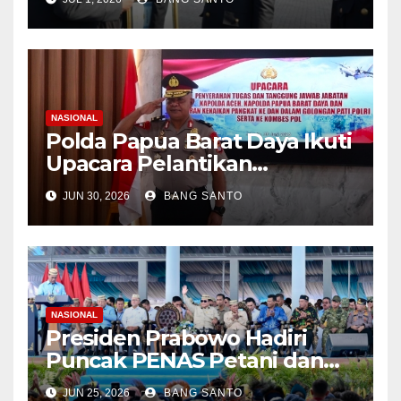
Bhayangkara ke-80
PolriDaerahPeristiwa
NASIONAL
Polda Papua Barat Daya Ikuti
Upacara Pelantikan
Kenaikan Pangkat Lewat
JUN 30, 2026
BANG SANTO
Virtual, Kombes Pol. Semmy
Ronny Thabaa Resmi
Sandang Pangkat Brigadir
Jenderal
NASIONAL
Presiden Prabowo Hadiri
Puncak PENAS Petani dan
Nelayan XVII Tahun 2026 di
JUN 25, 2026
BANG SANTO