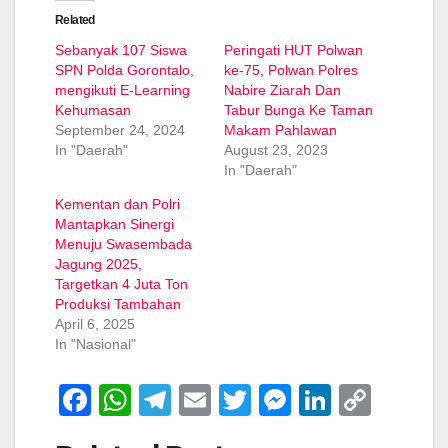
Related
Sebanyak 107 Siswa
Peringati HUT Polwan
SPN Polda Gorontalo,
ke-75, Polwan Polres
mengikuti E-Learning
Nabire Ziarah Dan
Kehumasan
Tabur Bunga Ke Taman
September 24, 2024
Makam Pahlawan
In "Daerah"
August 23, 2023
In "Daerah"
Kementan dan Polri
Mantapkan Sinergi
Menuju Swasembada
Jagung 2025,
Targetkan 4 Juta Ton
Produksi Tambahan
April 6, 2025
In "Nasional"
F
W
T
E
T
M
Li
C
a
h
el
m
wi
e
n
o