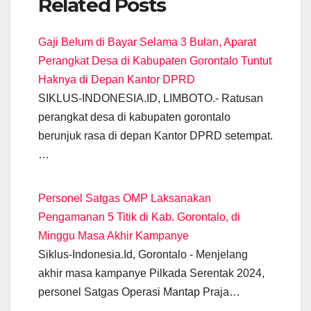
Related Posts
c
at
e
ail
tt
ss
k
p
e
s
gr
er
e
e
y
Gaji Belum di Bayar Selama 3 Bulan, Aparat
b
A
a
n
dI
Li
Perangkat Desa di Kabupaten Gorontalo Tuntut
o
p
m
g
n
n
Haknya di Depan Kantor DPRD
o
p
er
k
SIKLUS-INDONESIA.ID, LIMBOTO.- Ratusan
k
perangkat desa di kabupaten gorontalo
berunjuk rasa di depan Kantor DPRD setempat.
…
Personel Satgas OMP Laksanakan
Pengamanan 5 Titik di Kab. Gorontalo, di
Minggu Masa Akhir Kampanye
Siklus-Indonesia.Id, Gorontalo - Menjelang
akhir masa kampanye Pilkada Serentak 2024,
personel Satgas Operasi Mantap Praja…