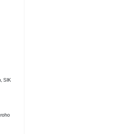
, SIK
groho