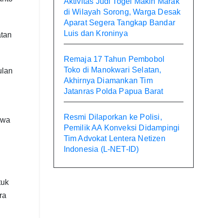
Aktivitas Judi Togel Makin Marak
di Wilayah Sorong, Warga Desak
Aparat Segera Tangkap Bandar
Luis dan Kroninya
tan
Remaja 17 Tahun Pembobol
Toko di Manokwari Selatan,
ulan
Akhirnya Diamankan Tim
Jatanras Polda Papua Barat
Resmi Dilaporkan ke Polisi,
iwa
Pemilik AA Konveksi Didampingi
Tim Advokat Lentera Netizen
Indonesia (L-NET-ID)
tuk
ra