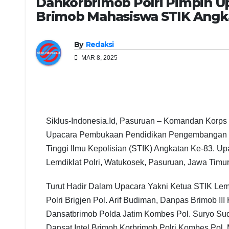
Dankorbrimob Polri Pimpin 
Brimob Mahasiswa STIK Angk
By
Redaksi
MAR 8, 2025
Siklus-Indonesia.Id, Pasuruan – Komandan Korps
Upacara Pembukaan Pendidikan Pengembangan Sp
Tinggi Ilmu Kepolisian (STIK) Angkatan Ke-83. 
Lemdiklat Polri, Watukosek, Pasuruan, Jawa Timur
Turut Hadir Dalam Upacara Yakni Ketua STIK Lemdi
Polri Brigjen Pol. Arif Budiman, Danpas Brimob II
Dansatbrimob Polda Jatim Kombes Pol. Suryo Suda
Dansat Intel Brimob Korbrimob Polri Kombes Pol. 