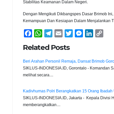
Stabilitas Keamanan Dalam Negeri.
Dengan Mengikuti Dikbangspes Dasar Brimob Ini
Kemampuan Dan Kesiapan Dalam Menjalankan Tug
F
W
T
E
T
M
Li
C
a
h
el
m
wi
e
n
o
Related Posts
c
at
e
ail
tt
ss
k
p
e
s
gr
er
e
e
y
Beri Arahan Personil Remaja, Dansat Brimob Goront
b
A
a
n
dI
Li
SIKLUS-INDONESIA.ID, Gorontalo - Komandan S
o
p
m
g
n
n
melihat secara…
o
p
er
k
k
Kadivhumas Polri Berangkatkan 15 Orang Ibadah
SIKLUS-INDONESIA.ID, Jakarta - Kepala Divisi H
memberangkatkan…