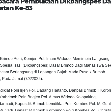
Upacara Pembukaan Dikbangspes Da
atan Ke-83
 Brimob Polri, Komjen Pol. Imam Widodo, Memimpin Langsung
esialisasi (Dikbangspes) Dasar Brimob Bagi Mahasiswa Se
Upacara Berlangsung di Lapangan Gajah Mada Pusdik Brimob
, Pada Jumat (7/3/2025).
klat Polri Irjen Pol. Dadang Hartanto, Danpas Brimob II Korb
I Korbrimob Polri Brigjen Pol. Almas Widodo Kolopaking,
rmadi, Kapusdik Brimob Lemdiklat Polri Kombes Pol. M. Gunt
Mulyadi, Dansatlat Brimob Korbrimob Polri Kombes Pol. Christi