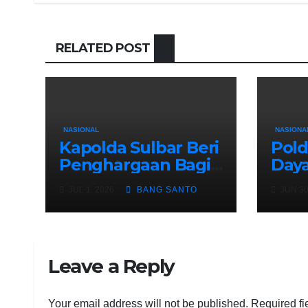
RELATED POST
NASIONAL
NASIONA
Kapolda Sulbar Beri
Pold
Penghargaan Bagi
Daya
Personel
Pela
JUL 1, 2026
BANG SANTO
JUN 30
Berprestasi, Kado
Ken
Hari Bhayangkara
Lewa
ke-80
Komb
PolriDaerahPeristiw
Sem
Leave a Reply
a
Tha
San
Brig
Your email address will not be published.
Required fi