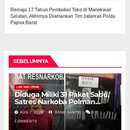
Remaja 17 Tahun Pembobol Toko di Manokwari
Selatan, Akhirnya Diamankan Tim Jatanras Polda
Papua Barat
SEBELUMNYA
LAW AND CRIME
Diduga Miliki 31 Paket Sabu,
Satres Narkoba Polman
Amankan Pria di Matali
AUG 7, 2026
BANG SANTO
0
COMMENTS