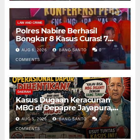
LAW AND CRIME
Polres Nabire Berhasil
Bongkar 8 Kasus Curas! 7
Pelaku Ditangkap, 62 Motor
AUG 6, 2026
BANG SANTO
0
Kembali Diamankan
COMMENTS
DAERAH
Kasus Dugaan Keracunan
MBG di Depapre Jayapura,
Aktivis Papua Minta
AUG 5, 2026
BANG SANTO
0
Operasional Dapur
Dihentikan & Evaluasi
COMMENTS
Menyeluruh