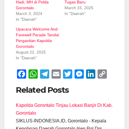
Hadi, MH di Polda
Tugas Baru
Gorontalo
March 15, 2025
March 3, 2024
In "Daerah"
In "Daerah"
Upacara Welcome And
Farewell Parade Tandai
Pergantian Kapolda
Gorontalo
August 22, 2025
In "Daerah"
F
W
T
E
T
M
Li
C
a
h
el
m
wi
e
n
o
Related Posts
c
at
e
ail
tt
ss
k
p
e
s
gr
er
e
e
y
Kapolda Gorontalo Tinjau Lokasi Banjir Di Kab.
b
A
a
n
dI
Li
Gorontalo
o
p
m
g
n
n
SIKLUS-INDONESIA.ID, Gorontalo - Kepala
Kepolisian Daerah Gorontalo Irjen Pol Drs.