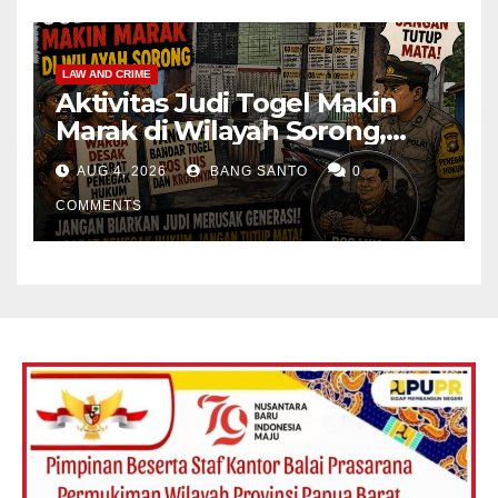
LAW AND CRIME
Aktivitas Judi Togel Makin
Marak di Wilayah Sorong,
Warga Desak Aparat Segera
AUG 4, 2026
BANG SANTO
0
Tangkap Bandar Luis dan
Kroninya
COMMENTS