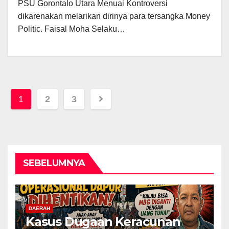
PSU Gorontalo Utara Menuai Kontroversi
dikarenakan melarikan dirinya para tersangka Money
Politic. Faisal Moha Selaku…
Posts
1
2
3
pagination
SEBELUMNYA
DAERAH
Kasus Dugaan Keracunan