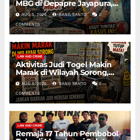
MBG di Depapre Jayapura,
Aktivis Papua Minta
AUG 5, 2026
BANG SANTO
0
Operasional Dapur
Dihentikan & Evaluasi
COMMENTS
Menyeluruh
LAW AND CRIME
Aktivitas Judi Togel Makin
Marak di Wilayah Sorong,
Warga Desak Aparat Segera
AUG 4, 2026
BANG SANTO
0
Tangkap Bandar Luis dan
Kroninya
COMMENTS
LAW AND CRIME
Remaja 17 Tahun Pembobol