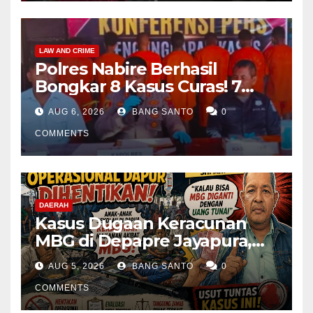
LAW AND CRIME
Polres Nabire Berhasil
Bongkar 8 Kasus Curas! 7
Pelaku Ditangkap, 62 Motor
AUG 6, 2026
BANG SANTO
0
Kembali Diamankan
COMMENTS
DAERAH
Kasus Dugaan Keracunan
MBG di Depapre Jayapura,
Aktivis Papua Minta
AUG 5, 2026
BANG SANTO
0
Operasional Dapur
Dihentikan & Evaluasi
COMMENTS
Menyeluruh