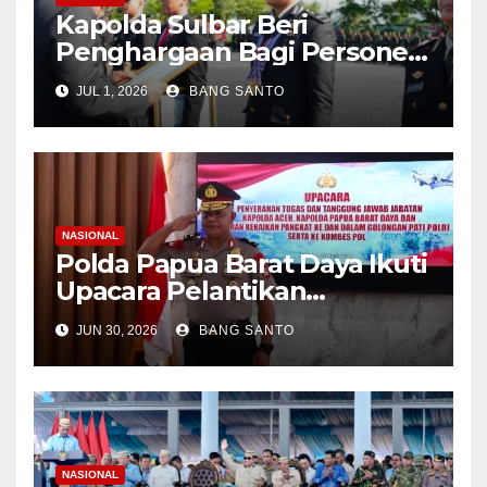
Kapolda Sulbar Beri
Penghargaan Bagi Personel
Berprestasi, Kado Hari
JUL 1, 2026
BANG SANTO
Bhayangkara ke-80
PolriDaerahPeristiwa
NASIONAL
Polda Papua Barat Daya Ikuti
Upacara Pelantikan
Kenaikan Pangkat Lewat
JUN 30, 2026
BANG SANTO
Virtual, Kombes Pol. Semmy
Ronny Thabaa Resmi
Sandang Pangkat Brigadir
Jenderal
NASIONAL