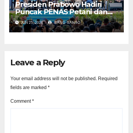
Presiden Prabowo Hadiri
Puncak PENAS Petani dan
Nelayan XVII Tahun 2026 di
JUN 25, 2026
BANG SANTO
Gorontalo
Leave a Reply
Your email address will not be published.
Required
fields are marked
*
Comment
*