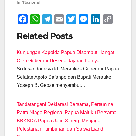
In "Nasional"
F
W
T
E
T
M
Li
C
a
h
el
m
wi
e
n
o
Related Posts
c
at
e
ail
tt
ss
k
p
e
s
gr
er
e
e
y
Kunjungan Kapolda Papua Disambut Hangat
b
A
a
n
dI
Li
Oleh Gubernur Beserta Jajaran Lainya
o
p
m
g
n
n
Siklus-Indonesia.Id, Merauke - Gubernur Papua
o
p
er
k
Selatan Apolo Safanpo dan Bupati Merauke
k
Yoseph B. Gebze menyambut…
Tandatangani Deklarasi Bersama, Pertamina
Patra Niaga Regional Papua Maluku Bersama
BBKSDA Papua Jalin Sinergi Menjaga
Pelestarian Tumbuhan dan Satwa Liar di