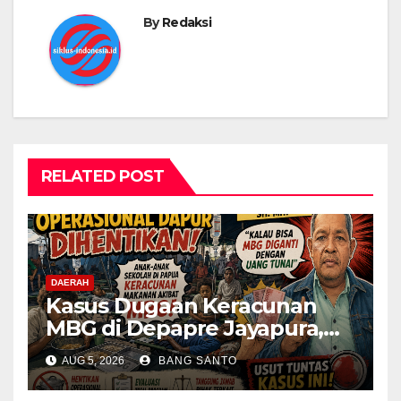
By
Redaksi
RELATED POST
DAERAH
Kasus Dugaan Keracunan
MBG di Depapre Jayapura,
Aktivis Papua Minta
AUG 5, 2026
BANG SANTO
Operasional Dapur
Dihentikan & Evaluasi