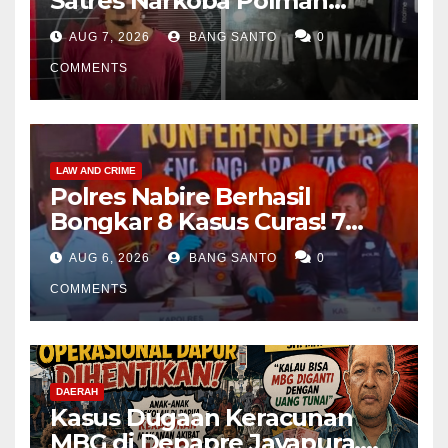
Satres Narkoba Polman
Amankan Pria di Matali
AUG 7, 2026
BANG SANTO
0
COMMENTS
LAW AND CRIME
Polres Nabire Berhasil
Bongkar 8 Kasus Curas! 7
Pelaku Ditangkap, 62 Motor
AUG 6, 2026
BANG SANTO
0
Kembali Diamankan
COMMENTS
DAERAH
Kasus Dugaan Keracunan
MBG di Depapre Jayapura,