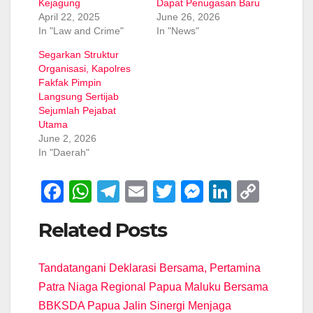
Kejagung
Dapat Penugasan Baru
April 22, 2025
June 26, 2026
In "Law and Crime"
In "News"
Segarkan Struktur
Organisasi, Kapolres
Fakfak Pimpin
Langsung Sertijab
Sejumlah Pejabat
Utama
June 2, 2026
In "Daerah"
F
W
T
E
T
M
Li
C
a
h
el
m
wi
e
n
o
Related Posts
c
at
e
ail
tt
ss
k
p
e
s
gr
er
e
e
y
Tandatangani Deklarasi Bersama, Pertamina
b
A
a
n
dI
Li
Patra Niaga Regional Papua Maluku Bersama
o
p
m
g
n
n
BBKSDA Papua Jalin Sinergi Menjaga