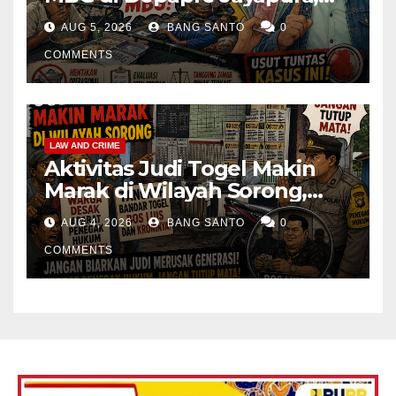
Aktivis Papua Minta
AUG 5, 2026
BANG SANTO
0
Operasional Dapur
Dihentikan & Evaluasi
COMMENTS
Menyeluruh
LAW AND CRIME
Aktivitas Judi Togel Makin
Marak di Wilayah Sorong,
Warga Desak Aparat Segera
AUG 4, 2026
BANG SANTO
0
Tangkap Bandar Luis dan
Kroninya
COMMENTS