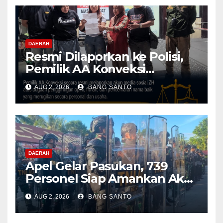
Menyeluruh
DAERAH
Resmi Dilaporkan ke Polisi,
Pemilik AA Konveksi
Didampingi Tim Advokat
AUG 2, 2026
BANG SANTO
Lentera Netizen Indonesia (L-
NET-ID)
DAERAH
Apel Gelar Pasukan, 739
Personel Siap Amankan Aksi
Damai KNPB di Kantor MRP
AUG 2, 2026
BANG SANTO
Papua Tengah