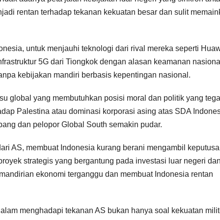
enjadi rentan terhadap tekanan kekuatan besar dan sulit memai
nesia, untuk menjauhi teknologi dari rival mereka seperti Hua
nfrastruktur 5G dari Tiongkok dengan alasan keamanan nasiona
tanpa kebijakan mandiri berbasis kepentingan nasional.
isu global yang membutuhkan posisi moral dan politik yang tega
dap Palestina atau dominasi korporasi asing atas SDA Indones
bang dan pelopor Global South semakin pudar.
 dari AS, membuat Indonesia kurang berani mengambil keputus
 proyek strategis yang bergantung pada investasi luar negeri da
 Kemandirian ekonomi terganggu dan membuat Indonesia rentan
dalam menghadapi tekanan AS bukan hanya soal kekuatan milit