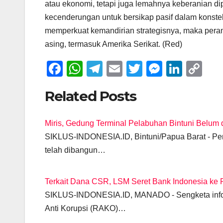
atau ekonomi, tetapi juga lemahnya keberanian di
kecenderungan untuk bersikap pasif dalam konstela
memperkuat kemandirian strategisnya, maka pera
asing, termasuk Amerika Serikat. (Red)
F
W
T
E
T
M
Li
C
a
h
el
m
wi
e
n
o
Related Posts
c
at
e
ail
tt
ss
k
p
e
s
gr
er
e
e
y
Miris, Gedung Terminal Pelabuhan Bintuni Belum 
b
A
a
n
dI
Li
SIKLUS-INDONESIA.ID, Bintuni/Papua Barat - Pen
o
p
m
g
n
n
telah dibangun…
o
p
er
k
k
Terkait Dana CSR, LSM Seret Bank Indonesia ke 
SIKLUS-INDONESIA.ID, MANADO - Sengketa infor
Anti Korupsi (RAKO)…