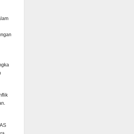
alam
ungan
angka
n
flik
an.
 AS
ara