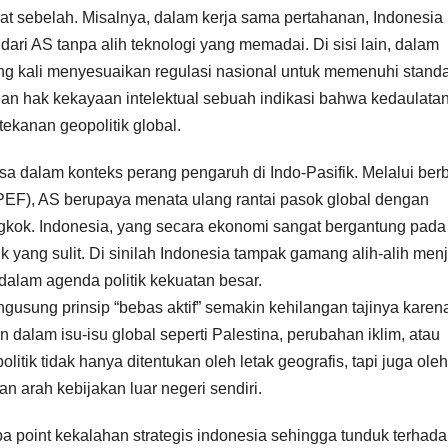
at sebelah. Misalnya, dalam kerja sama pertahanan, Indonesia
dari AS tanpa alih teknologi yang memadai. Di sisi lain, dalam
ing kali menyesuaikan regulasi nasional untuk memenuhi standa
dan hak kekayaan intelektual sebuah indikasi bahwa kedaulata
ekanan geopolitik global.
a dalam konteks perang pengaruh di Indo-Pasifik. Melalui ber
IPEF), AS berupaya menata ulang rantai pasok global dengan
gkok. Indonesia, yang secara ekonomi sangat bergantung pada
k yang sulit. Di sinilah Indonesia tampak gamang alih-alih men
 dalam agenda politik kekuatan besar.
engusung prinsip “bebas aktif” semakin kehilangan tajinya karen
alam isu-isu global seperti Palestina, perubahan iklim, atau
olitik tidak hanya ditentukan oleh letak geografis, tapi juga oleh
n arah kebijakan luar negeri sendiri.
 point kekalahan strategis indonesia sehingga tunduk terhad