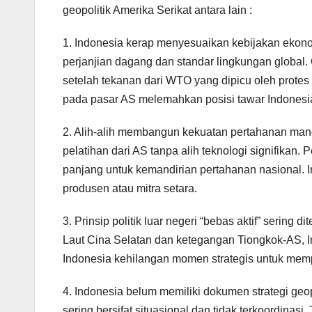
geopolitik Amerika Serikat antara lain :
1. Indonesia kerap menyesuaikan kebijakan ekonom
perjanjian dagang dan standar lingkungan global
setelah tekanan dari WTO yang dipicu oleh prote
pada pasar AS melemahkan posisi tawar Indonesia
2. Alih-alih membangun kekuatan pertahanan mand
pelatihan dari AS tanpa alih teknologi signifikan
panjang untuk kemandirian pertahanan nasional. I
produsen atau mitra setara.
3. Prinsip politik luar negeri “bebas aktif” sering 
Laut Cina Selatan dan ketegangan Tiongkok-AS, I
Indonesia kehilangan momen strategis untuk mem
4. Indonesia belum memiliki dokumen strategi geo
sering bersifat situasional dan tidak terkoordinasi