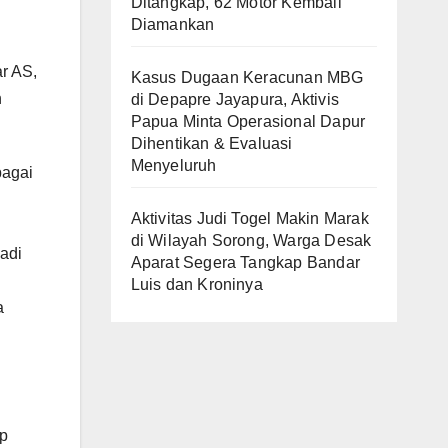
Ditangkap, 62 Motor Kembali
Diamankan
r AS,
Kasus Dugaan Keracunan MBG
n
di Depapre Jayapura, Aktivis
Papua Minta Operasional Dapur
Dihentikan & Evaluasi
Menyeluruh
bagai
Aktivitas Judi Togel Makin Marak
di Wilayah Sorong, Warga Desak
jadi
Aparat Segera Tangkap Bandar
Luis dan Kroninya
a
ap