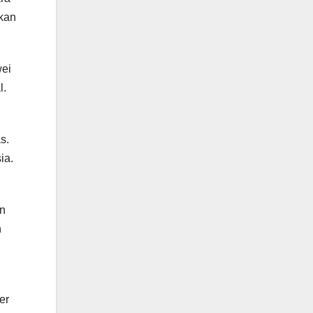
nkan
wei
l.
s.
ia.
an
n
er