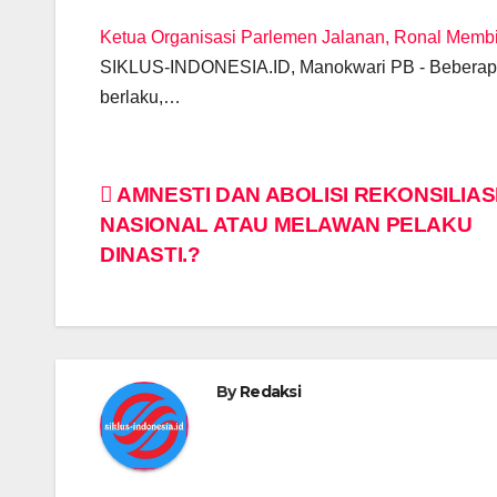
Ketua Organisasi Parlemen Jalanan, Ronal Membie
SIKLUS-INDONESIA.ID, Manokwari PB - Beberapa 
berlaku,…
Post
AMNESTI DAN ABOLISI REKONSILIAS
NASIONAL ATAU MELAWAN PELAKU
navigation
DINASTI.?
By
Redaksi