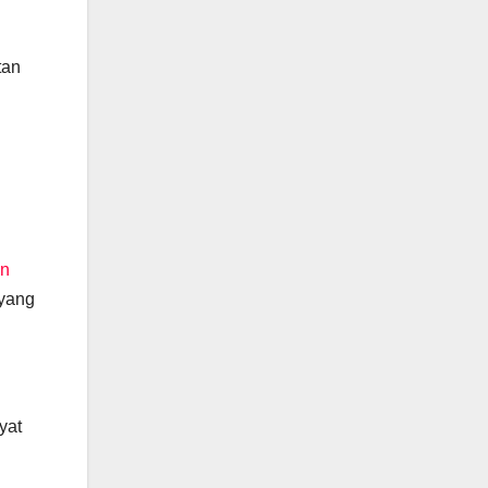
tan
an
 yang
yat