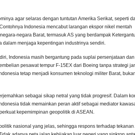
inya agar selaras dengan tuntutan Amerika Serikat, seperti d
. Contohnya Indonesia mencabut larangan ekspor nikel mentah
s negara-negara Barat, termasuk AS yang berdampak Ketergant
 dalam menjaga kepentingan industrinya sendiri.
iri, Indonesia masih bergantung pada suplai persenjataan dan
. Pembelian pesawat tempur F-15EX dari Boeing tanpa strategi j
ndonesia tetap menjadi konsumen teknologi militer Barat, buka
diterjemahkan sebagai sikap netral yang tidak progresif. Dalam kon
ndonesia tidak memainkan peran aktif sebagai mediator kawas
perkuat kepemimpinan geopolitik di ASEAN.
politik nasional yang jelas, sehingga respons terhadap tekanan
. Tidak adanya peta jalan kebijakan luar negeri yang sinkron ant