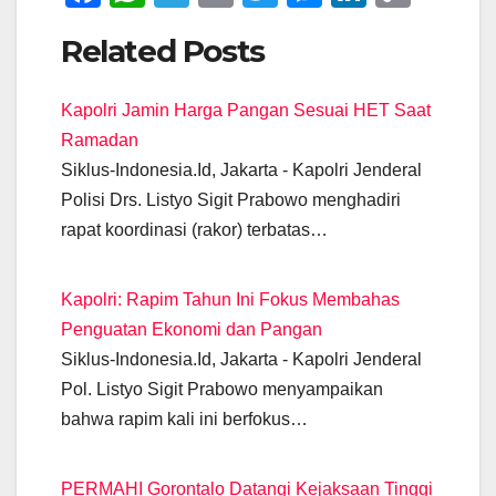
a
h
el
m
wi
e
n
o
Related Posts
c
at
e
ail
tt
ss
k
p
e
s
gr
er
e
e
y
Kapolri Jamin Harga Pangan Sesuai HET Saat
b
A
a
n
dI
Li
Ramadan
o
p
m
g
n
n
Siklus-Indonesia.Id, Jakarta - Kapolri Jenderal
o
p
er
k
Polisi Drs. Listyo Sigit Prabowo menghadiri
k
rapat koordinasi (rakor) terbatas…
Kapolri: Rapim Tahun Ini Fokus Membahas
Penguatan Ekonomi dan Pangan
Siklus-Indonesia.Id, Jakarta - Kapolri Jenderal
Pol. Listyo Sigit Prabowo menyampaikan
bahwa rapim kali ini berfokus…
PERMAHI Gorontalo Datangi Kejaksaan Tinggi