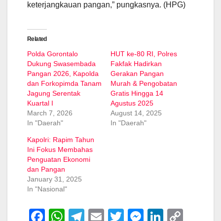
keterjangkauan pangan,” pungkasnya. (HPG)
Related
Polda Gorontalo
HUT ke-80 RI, Polres
Dukung Swasembada
Fakfak Hadirkan
Pangan 2026, Kapolda
Gerakan Pangan
dan Forkopimda Tanam
Murah & Pengobatan
Jagung Serentak
Gratis Hingga 14
Kuartal I
Agustus 2025
March 7, 2026
August 14, 2025
In "Daerah"
In "Daerah"
Kapolri: Rapim Tahun
Ini Fokus Membahas
Penguatan Ekonomi
dan Pangan
January 31, 2025
In "Nasional"
F
W
T
E
T
M
Li
C