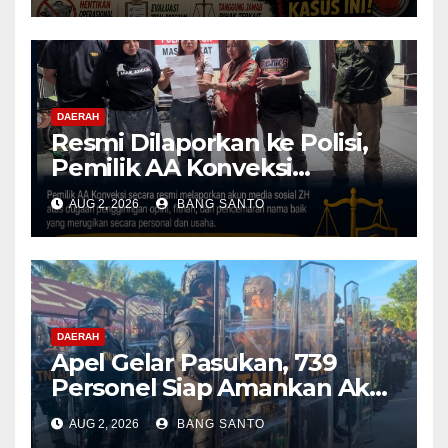
Dihentikan & Evaluasi
Menyeluruh
DAERAH
Resmi Dilaporkan ke Polisi,
Pemilik AA Konveksi
Didampingi Tim Advokat
AUG 2, 2026
BANG SANTO
Lentera Netizen Indonesia (L-
NET-ID)
DAERAH
Apel Gelar Pasukan, 739
Personel Siap Amankan Aksi
Damai KNPB di Kantor MRP
AUG 2, 2026
BANG SANTO
Papua Tengah