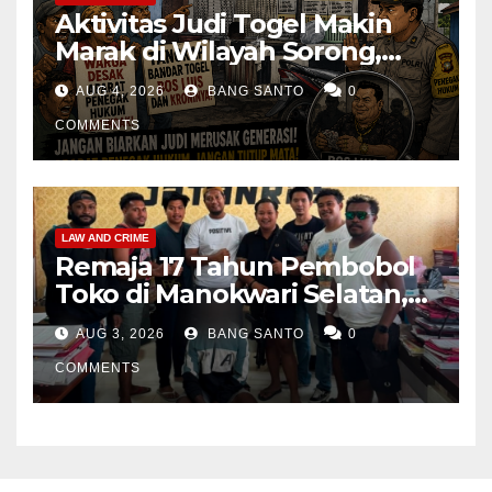
Aktivitas Judi Togel Makin
Marak di Wilayah Sorong,
Warga Desak Aparat Segera
AUG 4, 2026
BANG SANTO
0
Tangkap Bandar Luis dan
Kroninya
COMMENTS
LAW AND CRIME
Remaja 17 Tahun Pembobol
Toko di Manokwari Selatan,
Akhirnya Diamankan Tim
AUG 3, 2026
BANG SANTO
0
Jatanras Polda Papua Barat
COMMENTS