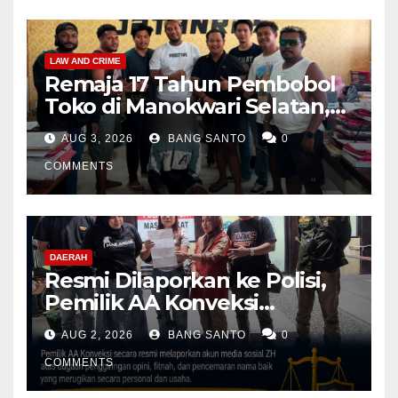
LAW AND CRIME
Remaja 17 Tahun Pembobol
Toko di Manokwari Selatan,
Akhirnya Diamankan Tim
AUG 3, 2026
BANG SANTO
0
Jatanras Polda Papua Barat
COMMENTS
DAERAH
Resmi Dilaporkan ke Polisi,
Pemilik AA Konveksi
Didampingi Tim Advokat
AUG 2, 2026
BANG SANTO
0
Lentera Netizen Indonesia (L-
NET-ID)
COMMENTS