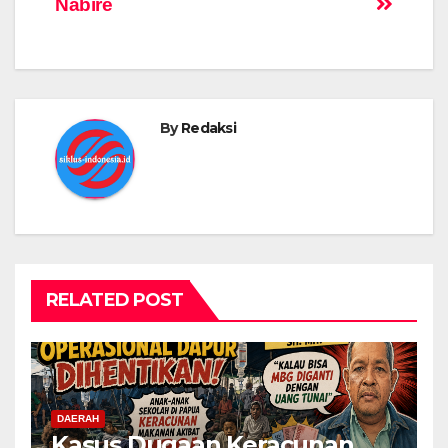
Nabire
By
Redaksi
RELATED POST
DAERAH
Kasus Dugaan Keracunan