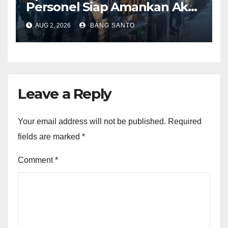
Personel Siap Amankan Aksi
Damai KNPB di Kantor MRP
AUG 2, 2026
BANG SANTO
Papua Tengah
Leave a Reply
Your email address will not be published.
Required
fields are marked
*
Comment
*