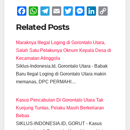
F
W
T
E
T
M
Li
C
a
h
el
m
wi
e
n
o
Related Posts
c
at
e
ail
tt
ss
k
p
e
s
gr
er
e
e
y
Maraknya IIlegal Loging di Gorontalo Utara,
b
A
a
n
dI
Li
Salah Satu Pelakunya Oknum Kepala Desa di
o
p
m
g
n
n
Kecamatan Atinggola
o
p
er
k
Siklus-Indonesia.Id, Gorontalo Utara - Babak
k
Baru Ilegal Loging di Gorontalo Utara makin
memanas, DPC PERMAHI…
Kasus Pencabulan Di Gorontalo Utara Tak
Kunjung Tuntas, Pelaku Masih Berkeliaran
Bebas
SIKLUS-INDONESIA.ID, GORUT - Kasus