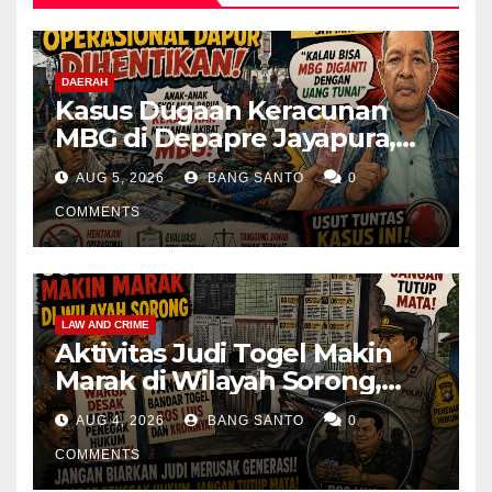
DAERAH
Kasus Dugaan Keracunan
MBG di Depapre Jayapura,
Aktivis Papua Minta
AUG 5, 2026
BANG SANTO
0
Operasional Dapur
Dihentikan & Evaluasi
COMMENTS
Menyeluruh
LAW AND CRIME
Aktivitas Judi Togel Makin
Marak di Wilayah Sorong,
Warga Desak Aparat Segera
AUG 4, 2026
BANG SANTO
0
Tangkap Bandar Luis dan
Kroninya
COMMENTS