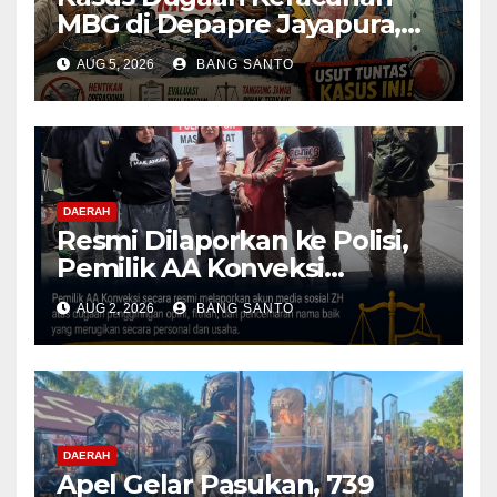
MBG di Depapre Jayapura,
Aktivis Papua Minta
AUG 5, 2026
BANG SANTO
Operasional Dapur
Dihentikan & Evaluasi
Menyeluruh
DAERAH
Resmi Dilaporkan ke Polisi,
Pemilik AA Konveksi
Didampingi Tim Advokat
AUG 2, 2026
BANG SANTO
Lentera Netizen Indonesia (L-
NET-ID)
DAERAH
Apel Gelar Pasukan, 739