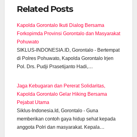
a
h
el
m
wi
e
n
o
Related Posts
c
at
e
ail
tt
ss
k
p
e
s
gr
er
e
e
y
Kapolda Gorontalo Ikuti Dialog Bersama
b
A
a
n
dI
Li
Forkopimda Provinsi Gorontalo dan Masyarakat
o
p
m
g
n
n
Pohuwato
o
p
er
k
SIKLUS-INDONESIA.ID, Gorontalo - Bertempat
k
di Polres Pohuwato, Kapolda Gorontalo Irjen
Pol. Drs. Pudji Prasetijanto Hadi,…
Jaga Kebugaran dan Pererat Solidaritas,
Kapolda Gorontalo Gelar Hiking Bersama
Pejabat Utama
Siklus-Indonesia.Id, Gorontalo - Guna
memberikan contoh gaya hidup sehat kepada
anggota Polri dan masyarakat. Kepala…