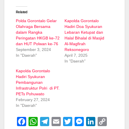
Related
Polda Gorontalo Gelar
Kapolda Gorontalo
Olahraga Bersama
Hadiri Doa Syukuran
dalam Rangka
Lebaran Ketupat dan
Peringatan HKGB ke-72
Halal Bihalal di Masjid
dan HUT Polwan ke-76
Al-Magfirah
September 3, 2024
Reksonegoro
In "Daerah"
April 7, 2025
In "Daerah"
Kapolda Gorontalo
Hadiri Syukuran
Pembangunan
Infrastruktur Polri di PT.
PETs Pohuwato
February 27, 2024
In "Daerah"
F
W
T
E
T
M
Li
C