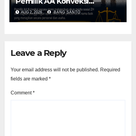
Pemilik AA Konveksi
Didampingi Tim Advokat
AUG 2, 2026
BANG SANTO
Lentera Netizen Indonesia (L-
NET-ID)
Leave a Reply
Your email address will not be published.
Required
fields are marked
*
Comment
*