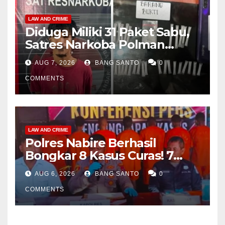
LAW AND CRIME
Diduga Miliki 31 Paket Sabu,
Satres Narkoba Polman
Amankan Pria di Matali
AUG 7, 2026
BANG SANTO
0
COMMENTS
LAW AND CRIME
Polres Nabire Berhasil
Bongkar 8 Kasus Curas! 7
Pelaku Ditangkap, 62 Motor
AUG 6, 2026
BANG SANTO
0
Kembali Diamankan
COMMENTS