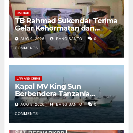
DAERAH
TB Rahmad Sukendar Terima
Gelar Kehormatan dan
Kemban Amanah Sebagai
AUG 9, 2026
BANG SANTO
0
Dewan Pembina STIJNAS
COMMENTS
LAW AND CRIME
Kapal MV King Sun
Berbendera Tanzania
Diamankan Tim Gabungan,
AUG 8, 2026
BANG SANTO
0
Bawa 1,3 Ton Narkoba di
Perairan Bintan
COMMENTS