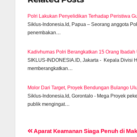
c
at
e
ail
tt
ss
k
p
e
s
gr
er
e
e
y
Polri Lakukan Penyelidikan Terhadap Peristiwa Gu
b
A
a
n
dI
Li
Siklus-Indonesia.Id, Papua – Seorang anggota Po
o
p
m
g
n
n
penembakan…
o
p
er
k
k
Kadivhumas Polri Berangkatkan 15 Orang Ibadah
SIKLUS-INDONESIA.ID, Jakarta - Kepala Divisi H
memberangkatkan…
Molor Dari Target, Proyek Bendungan Bulango Ul
Siklus-Indonesia.Id, Gorontalo - Mega Proyek pe
publik mengingat…
Post
Aparat Keamanan Siaga Penuh di Mak