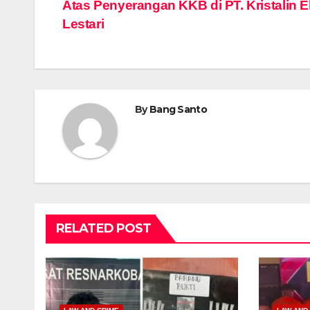
Atas Penyerangan KKB di PT. Kristalin 
navigation
Lestari
By
Bang Santo
RELATED POST