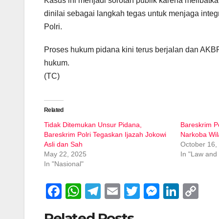
Kasus ini menjadi sorotan publik karena melibatk
dinilai sebagai langkah tegas untuk menjaga inte
Polri.
Proses hukum pidana kini terus berjalan dan AK
hukum.
(TC)
Related
Tidak Ditemukan Unsur Pidana,
Bareskrim P
Bareskrim Polri Tegaskan Ijazah Jokowi
Narkoba Wil
Asli dan Sah
October 16,
May 22, 2025
In "Law and
In "Nasional"
F
W
T
E
T
M
Li
C
a
h
el
m
wi
e
n
o
Related Posts