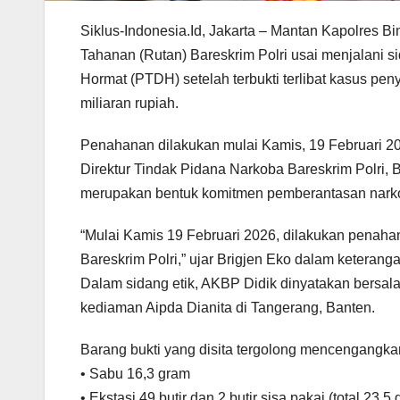
Siklus-Indonesia.Id, Jakarta – Mantan Kapolres B
Tahanan (Rutan) Bareskrim Polri usai menjalani s
Hormat (PTDH) setelah terbukti terlibat kasus p
miliaran rupiah.
Penahanan dilakukan mulai Kamis, 19 Februari 202
Direktur Tindak Pidana Narkoba Bareskrim Polri,
merupakan bentuk komitmen pemberantasan narko
“Mulai Kamis 19 Februari 2026, dilakukan penah
Bareskrim Polri,” ujar Brigjen Eko dalam keterangan
Dalam sidang etik, AKBP Didik dinyatakan bersalah
kediaman Aipda Dianita di Tangerang, Banten.
Barang bukti yang disita tergolong mencengangkan,
• Sabu 16,3 gram
• Ekstasi 49 butir dan 2 butir sisa pakai (total 23,5