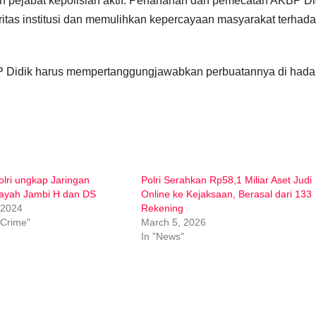
an pejabat kepolisian aktif. Penahanan dan pemecatan AKBP Di
gritas institusi dan memulihkan kepercayaan masyarakat terhad
BP Didik harus mempertanggungjawabkan perbuatannya di had
olri ungkap Jaringan
Polri Serahkan Rp58,1 Miliar Aset Judi
ayah Jambi H dan DS
Online ke Kejaksaan, Berasal dari 133
 2024
Rekening
 Crime"
March 5, 2026
In "News"