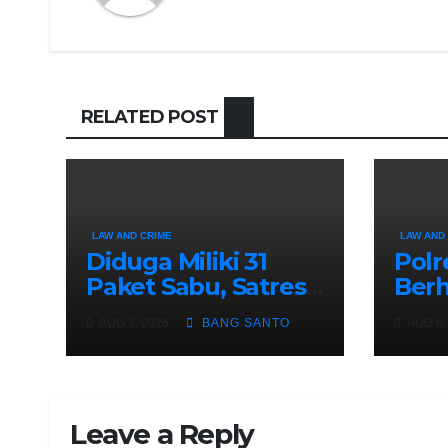
RELATED POST
LAW AND CRIME
LAW AND
Diduga Miliki 31
Polr
Paket Sabu, Satres
Berh
Narkoba Polman
Kasu
AUG 7, 2026
BANG SANTO
AUG 6,
Amankan Pria di
Pela
Matali
62 M
Dia
Leave a Reply