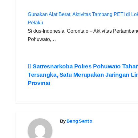
Gunakan Alat Berat, Aktivitas Tambang PETI di Lo
Pelaku
Siklus-Indonesia, Gorontalo – Aktivitas Pertamba
Pohuwato,…
Post
Satresnarkoba Polres Pohuwato Tahan
Tersangka, Satu Merupakan Jaringan Li
navigation
Provinsi
By
Bang Santo