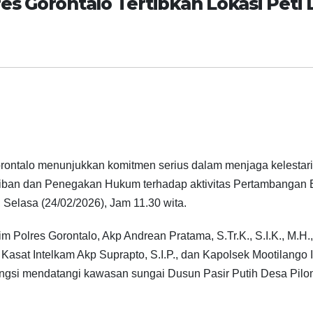
es Gorontalo Tertibkan Lokasi Peti 
Gorontalo menunjukkan komitmen serius dalam menjaga kelestar
iban dan Penegakan Hukum terhadap aktivitas Pertambangan
 Selasa (24/02/2026), Jam 11.30 wita.
 Polres Gorontalo, Akp Andrean Pratama, S.Tr.K., S.I.K., M.H.,
Kasat Intelkam Akp Suprapto, S.I.P., dan Kapolsek Mootilango 
Fungsi mendatangi kawasan sungai Dusun Pasir Putih Desa Pil