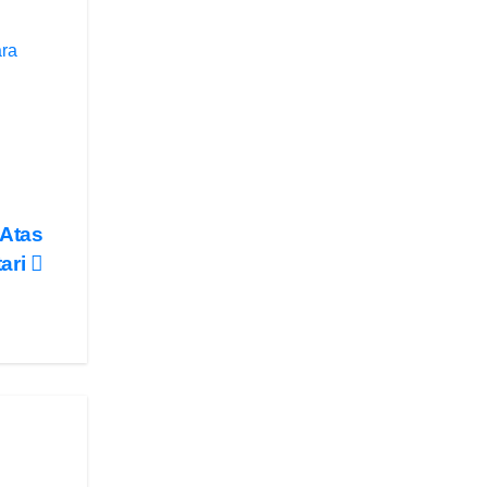
ara
 Atas
tari