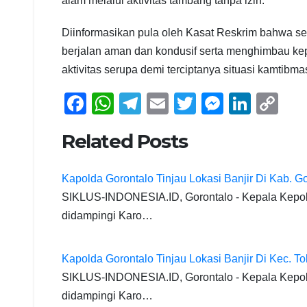
alam melalui aktivitas tambang tanpa izin.
Diinformasikan pula oleh Kasat Reskrim bahwa se
berjalan aman dan kondusif serta menghimbau ke
aktivitas serupa demi terciptanya situasi kamtibm
F
W
T
E
T
M
Li
C
a
h
el
m
wi
e
n
o
Related Posts
c
at
e
ail
tt
ss
k
p
e
s
gr
er
e
e
y
Kapolda Gorontalo Tinjau Lokasi Banjir Di Kab. G
b
A
a
n
dI
Li
SIKLUS-INDONESIA.ID, Gorontalo - Kepala Kepolis
o
p
m
g
n
n
didampingi Karo…
o
p
er
k
k
Kapolda Gorontalo Tinjau Lokasi Banjir Di Kec. To
SIKLUS-INDONESIA.ID, Gorontalo - Kepala Kepolis
didampingi Karo…