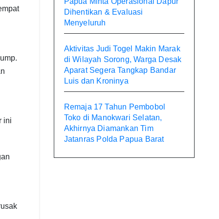
Papua Minta Operasional Dapur
 empat
Dihentikan & Evaluasi
Menyeluruh
Aktivitas Judi Togel Makin Marak
pump.
di Wilayah Sorong, Warga Desak
Aparat Segera Tangkap Bandar
an
Luis dan Kroninya
Remaja 17 Tahun Pembobol
Toko di Manokwari Selatan,
 ini
Akhirnya Diamankan Tim
Jatanras Polda Papua Barat
gan
rusak