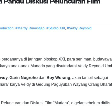
ia Pandu Diskusi Peluncuran Film
,
,
,
oduction
#Merdy Rumintjap
#Studio XXI
#Veldy Reynold
is perdananya di jaringan bioskop XXI, para seniman, budayaw
m karya anak-anak Manado yang disutradarai Veldy Reynold Um
wuy, Garin Nugroho
dan
Boy Worang
, akan tampil sebagai
riara” karya Veldy di Gedung Paguyuban Wayang Orang Bharat
eluncuran dan Diskusi Film “Mariara”, digelar sebelum dirilis