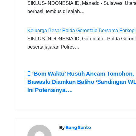
SIKLUS-INDONESIA.ID, Manado - Sulawesi Utara p
berhasil tembus di salah…
Keluarga Besar Polda Gorontalo Bersama Forkop
SIKLUS-INDONESIA.ID, Gorontalo - Polda Goronta
beserta jajaran Polres…
Post
‘Bom Waktu’ Rusuh Ancam Tomohon,
Bawaslu Diamkan Baliho ‘Sandingan W
navigation
Ini Potensinya….
By
Bang Santo