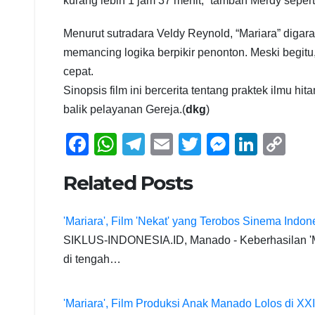
kurang lebih 1 jam 37 menit,” tambah Merdy sepert
Menurut sutradara Veldy Reynold, “Mariara” digar
memancing logika berpikir penonton. Meski begi
cepat.
Sinopsis film ini bercerita tentang praktek ilmu h
balik pelayanan Gereja.(
dkg
)
F
W
T
E
T
M
Li
C
a
h
el
m
wi
e
n
o
Related Posts
c
at
e
ail
tt
ss
k
p
e
s
gr
er
e
e
y
'Mariara', Film 'Nekat' yang Terobos Sinema Indon
b
A
a
n
dI
Li
SIKLUS-INDONESIA.ID, Manado - Keberhasilan 'Ma
o
p
m
g
n
n
di tengah…
o
p
er
k
k
'Mariara', Film Produksi Anak Manado Lolos di X