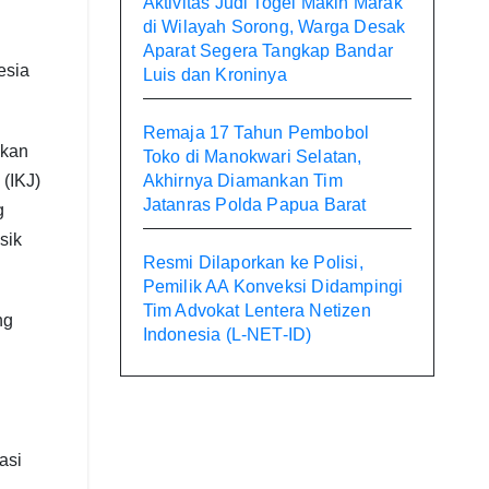
Aktivitas Judi Togel Makin Marak
di Wilayah Sorong, Warga Desak
u
Aparat Segera Tangkap Bandar
esia
Luis dan Kroninya
Remaja 17 Tahun Pembobol
akan
Toko di Manokwari Selatan,
Akhirnya Diamankan Tim
 (IKJ)
Jatanras Polda Papua Barat
g
sik
Resmi Dilaporkan ke Polisi,
Pemilik AA Konveksi Didampingi
Tim Advokat Lentera Netizen
ng
Indonesia (L-NET-ID)
asi