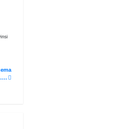
insi
inema
a….