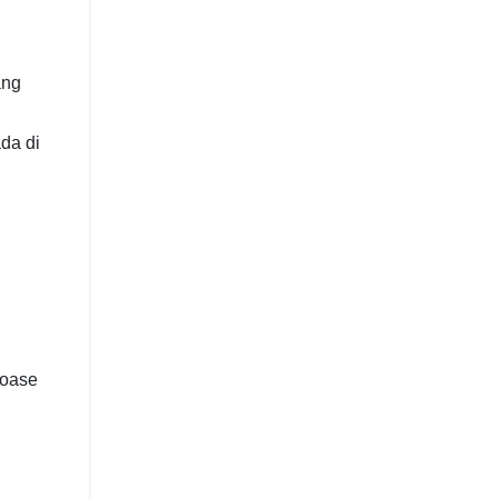
ng
ada di
 oase