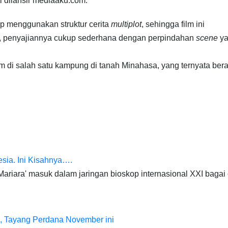
i dilansir mediaaku.com.
ap menggunakan struktur cerita
multiplot
, sehingga film ini
tu, penyajiannya cukup sederhana dengan perpindahan
scene
ya
itam di salah satu kampung di tanah Minahasa, yang ternyata ber
esia. Ini Kisahnya….
riara' masuk dalam jaringan bioskop internasional XXI bagai
XI, Tayang Perdana November ini