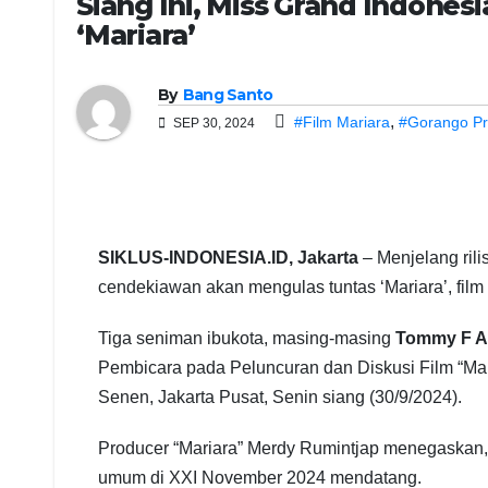
Siang Ini, Miss Grand Indones
‘Mariara’
By
Bang Santo
,
#Film Mariara
#Gorango Pr
SEP 30, 2024
SIKLUS-INDONESIA.ID, Jakarta
– Menjelang ril
cendekiawan akan mengulas tuntas ‘Mariara’, fil
Tiga seniman ibukota, masing-masing
Tommy F A
Pembicara pada Peluncuran dan Diskusi Film “Ma
Senen, Jakarta Pusat, Senin siang (30/9/2024).
Producer “Mariara” Merdy Rumintjap menegaskan, P
umum di XXI November 2024 mendatang.