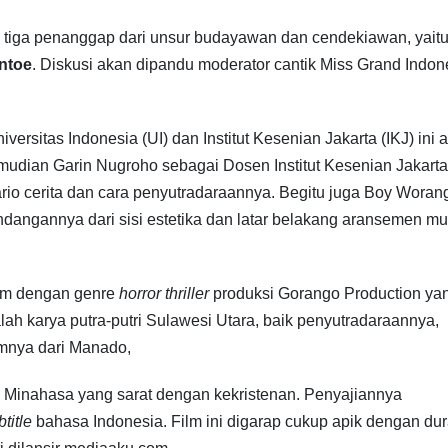
il tiga penanggap dari unsur budayawan dan cendekiawan, yait
ntoe
. Diskusi akan dipandu moderator cantik Miss Grand Indon
sitas Indonesia (UI) dan Institut Kesenian Jakarta (IKJ) ini 
emudian Garin Nugroho sebagai Dosen Institut Kesenian Jakarta
ario cerita dan cara penyutradaraannya. Begitu juga Boy Woran
dangannya dari sisi estetika dan latar belakang aransemen mu
ilm dengan genre
horror thriller
produksi Gorango Production ya
lah karya putra-putri Sulawesi Utara, baik penyutradaraannya,
umnya dari Manado,
a Minahasa yang sarat dengan kekristenan. Penyajiannya
btitle
bahasa Indonesia. Film ini digarap cukup apik dengan dur