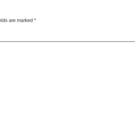
alis 2021
elds are marked
*